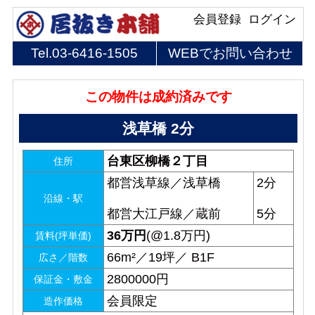
会員登録
ログイン
Tel.
03-6416-1505
WEBでお問い合わせ
この物件は成約済みです
浅草橋 2分
台東区柳橋２丁目
住所
都営浅草線／浅草橋
2分
沿線・駅
都営大江戸線／蔵前
5分
36
万円
(@1.8万円)
賃料(坪単価)
66m²／19坪／ B1F
広さ／階数
2800000円
保証金・敷金
会員限定
造作価格