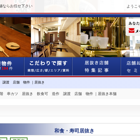
舗ならお任せ下さい
ようこ
!
194
件
 譲渡 店舗 物件 ｜居抜き
１階 串カツ 居抜き 飲食可 造作 譲渡 店舗 物件 ｜居抜き本舗
和食・寿司居抜き