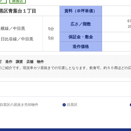
黒区青葉台１丁目
賃料（＠坪単価）
6
広さ／階数
2
東横線／中目黒
5分
保証金・敷金
5分
ロ日比谷線／中目黒
造作価格
可 造作 譲渡 店舗 物件
のご紹介です。現況串カツ居抜きでの引渡しとなります。飲食可。約５０席ほどの
目黒区の居抜き売却物件
目黒区