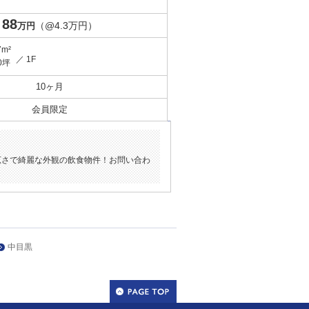
88
（@4.3万円）
万円
7m²
／ 1F
0坪
10ヶ月
会員限定
広さで綺麗な外観の飲食物件！お問い合わ
中目黒