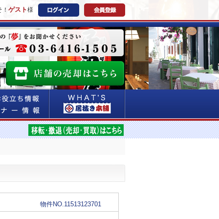
ゲスト
そ！
様
物件NO.11513123701