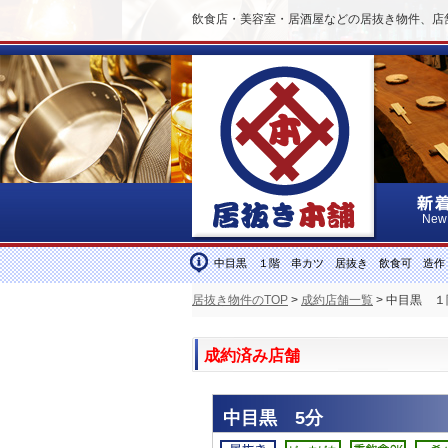
飲食店・美容室・居酒屋などの居抜き物件、店
New
中目黒 １階 串カツ 居抜き 飲食可 造作
居抜き物件のTOP
>
成約店舗一覧
> 中目黒 
成約済み店舗
中目黒 5分