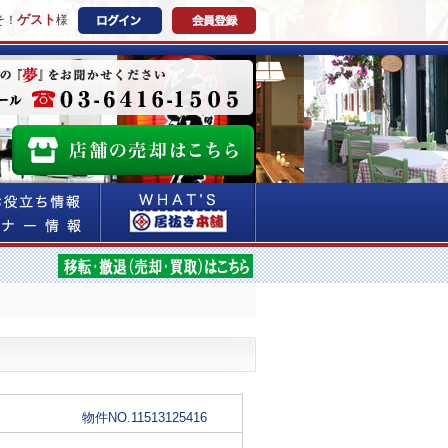
ゲスト
そ！
様
物件NO.11513125416