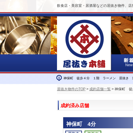
飲食店・美容室・居酒屋などの居抜き物件、店
New
神保町 徒歩４分 １階 ラーメン 居抜き 
居抜き物件のTOP
>
成約店舗一覧
> 神保町 
成約済み店舗
神保町 4分