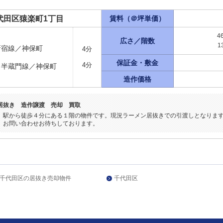
代田区猿楽町1丁目
賃料（＠坪単価）
4
広さ／階数
1
新宿線／神保町
4分
保証金・敷金
4分
ロ半蔵門線／神保町
造作価格
居抜き 造作譲渡 売却 買取
。駅から徒歩４分にある１階の物件です。現況ラーメン居抜きでの引渡しとなりま
。お問い合わせお待ちしております。
千代田区の居抜き売却物件
千代田区