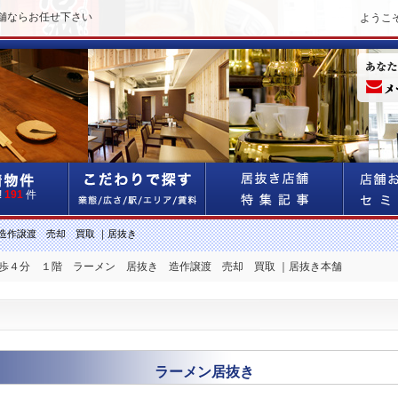
舗ならお任せ下さい
ようこ
!
191
件
造作譲渡 売却 買取 ｜居抜き
徒歩４分 １階 ラーメン 居抜き 造作譲渡 売却 買取 ｜居抜き本舗
ラーメン居抜き