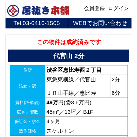
会員登録
ログイン
Tel.
03-6416-1505
WEBでお問い合わせ
この物件は成約済みです
代官山 2分
渋谷区恵比寿西２丁目
住所
東急東横線／代官山
2分
沿線・駅
ＪＲ山手線／恵比寿
6分
49
万円
(@3.6万円)
賃料(坪単価)
45m²／13坪／ B1F
広さ／階数
4ヶ月
保証金・敷金
スケルトン
造作価格