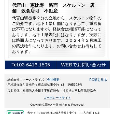
代官山 恵比寿 路面 スケルトン 店
舗 飲食店可 不動産
代官山駅徒歩２分の立地から、スケルトン物件の
ご紹介です。地下１階店舗になりまして、重飲食
は不可になりますが、軽飲食は相談可能になって
おります。地下１階表記にはなりますが、実際に
は路面店になっております。２０２４年２月竣工
の築浅物件になります。お問い合わせお待ちして
おります。
Tel.
03-6416-1505
WEBでお問い合わせ
株式会社ファーストライズ（
会社概要
）
PC版を見る
宅地建物取引業免許：東京都知事免許（3）第95198号
加盟団体：社団法人全日本不動産協会 社団法人不動産保証協会
コーポレートサイト
Copyright©居抜き本舗 All Rights Reserved.
当サイトではお客様の個人情報を安心してご入力頂けるよ