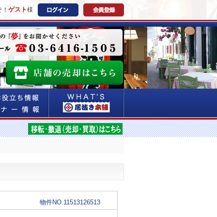
ゲスト
そ！
様
物件NO.11513126513