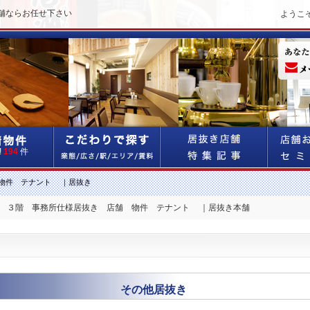
舗ならお任せ下さい
ようこ
!
194
件
物件 テナント ｜居抜き
分 ３階 事務所仕様居抜き 店舗 物件 テナント ｜居抜き本舗
その他居抜き