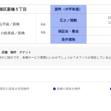
港区新橋５丁目
賃料（＠坪単価）
5
広さ／階数
1
山手線／新橋
6分
保証金・敷金
6分
トロ銀座線／新橋
造作価格
き 店舗 物件 テナント
件のご紹介です。各種サービス業態にいかがでしょうか？オフィスが混在している
港区の居抜き売却物件
新橋の居抜き物件