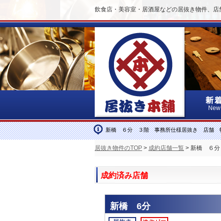
飲食店・美容室・居酒屋などの居抜き物件、店
New
新橋 ６分 ３階 事務所仕様居抜き 店舗 
居抜き物件のTOP
>
成約店舗一覧
> 新橋 ６
成約済み店舗
新橋 6分