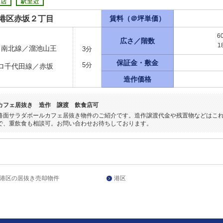
港区赤坂２丁目
賃料（＠坪単価）
6
広さ／階数
1
ロ南北線／溜池山王
3分
保証金・敷金
5分
ロ千代田線／赤坂
造作価格
カフェ居抜き 造作 譲渡 飲食店可
路面サラダボールカフェ居抜き物件のご紹介です。造作譲渡代金や残置物などはこ
で、重飲食も相談可。お問い合わせお待ちしております。
港区の居抜き売却物件
港区