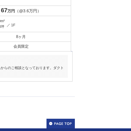
67
（@3.6万円）
万円
0m²
／ 1F
8坪
8ヶ月
会員限定
れからのご相談となっております。ダクト