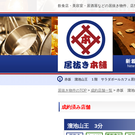
飲食店・美容室・居酒屋などの居抜き物件、店
New
赤坂 溜池山王 １階 サラダボールカフェ居
居抜き物件のTOP
>
成約店舗一覧
> 赤坂 溜
成約済み店舗
溜池山王 3分