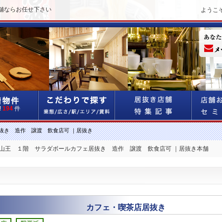
舗ならお任せ下さい
ようこ
!
194
件
抜き 造作 譲渡 飲食店可 ｜居抜き
池山王 １階 サラダボールカフェ居抜き 造作 譲渡 飲食店可 ｜居抜き本舗
カフェ・喫茶店居抜き