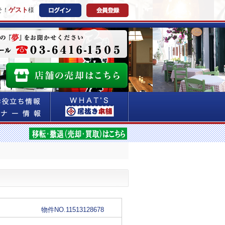
ゲスト
そ！
様
物件NO.11513128678