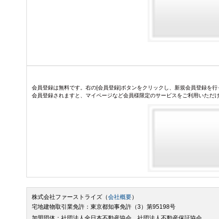
会員登録は無料です。右の[会員登録]ボタンをクリックし、新規会員登録を行
会員登録されますと、マイページなど会員様限定のサービスをご利用いただ
株式会社ファーストライズ（
会社概要
）
宅地建物取引業免許：東京都知事免許（3）第95198号
加盟団体：社団法人全日本不動産協会 社団法人不動産保証協会