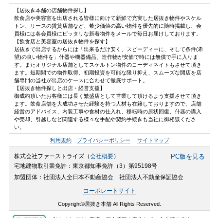
【居抜き本舗の店舗物件探し】
飲食店や美容室を出店される皆様に向けて新鮮で充実した居抜き物件やスケル
トン、リースの賃貸店舗など、希少価値の高い物件を優先的に随時掲載し、会
員様には各会員様にピッタリな新着物件をメールで毎日お届けしております。
【飲食店と美容室の居抜き物件を探す】
居抜きで出店するからには「出来るだけ安く、スピーディーに、そして条件(希
望)の良い物件を」什器や機器備品、造作物が安価で時には無償で手に入りま
す。またオリジナル店舗としてスケルトン物件のコーディネイトもさせて頂き
ます。短期間での物件取得、初期投資を可能な限り抑え、スムーズな開店を店
舗専門の当社が出店のケースに合わせて徹底サポート。
【居抜き物件探しと出店・経営支援】
御成約頂いたお客様には長く繁盛店として営業して頂けるよう支援させて頂き
ます。飲食店舗を大成功させた経験を持つ人材も在籍しておりますので、店舗
経営のアドバイス、内装工事や食材の仕入れ、移転時の原状回復、什器の購入
や売却、引越しなど関連する様々な手配や契約手続きも当社に御相談くださ
い。
利用規約
プライバシーポリシー
サイトマップ
株式会社ファーストライズ（
会社概要
）
PC版を見る
宅地建物取引業免許：東京都知事免許（3）第95198号
加盟団体：社団法人全日本不動産協会 社団法人不動産保証協会
コーポレートサイト
Copyright©居抜き本舗 All Rights Reserved.