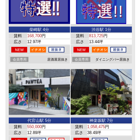
柴崎駅 4分
渋谷駅 1分
賃料
168,700
円
賃料
813,725
円
広さ
12.97坪
広さ
13.44坪
会員専用
居酒屋居抜き
会員専用
ダイニングバー居抜き
代官山駅 5分
神楽坂駅 7分
賃料
550,000
円
賃料
1,058,475
円
広さ
12.89坪
広さ
38.49坪