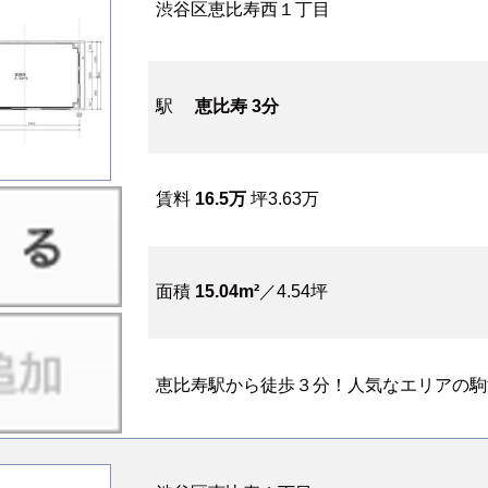
渋谷区恵比寿西１丁目
駅
恵比寿 3分
賃料
16.5万
坪3.63万
面積
15.04m²
／4.54坪
恵比寿駅から徒歩３分！人気なエリアの駒沢