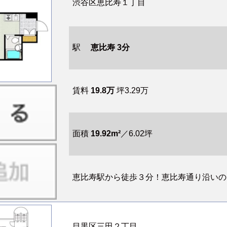
渋谷区恵比寿１丁目
駅
恵比寿 3分
賃料
19.8万
坪3.29万
面積
19.92m²
／6.02坪
恵比寿駅から徒歩３分！恵比寿通り沿いの８
目黒区三田２丁目