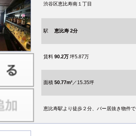
渋谷区恵比寿南１丁目
駅
恵比寿 2分
賃料
90.2万
坪5.87万
面積
50.77m²
／15.35坪
恵比寿駅より徒歩２分、バー居抜き物件でま