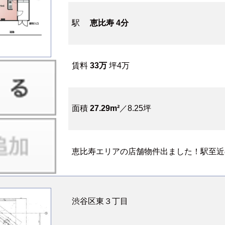
駅
恵比寿 4分
賃料
33万
坪4万
面積
27.29m²
／8.25坪
恵比寿エリアの店舗物件出ました！駅至近の
渋谷区東３丁目