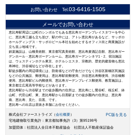
03-6416-1505
お問い合わせ Tel.
メールでお問い合わせ
恵比寿駅周辺には町のシンボルでもある恵比寿ガーデンプレイスタワーを中心
に、恵比寿三越も立ち並び、駅の中には、アトレ恵比寿があるなど、サッポロ
ホールディングス・サッポロビール本社を始めとするオフィス街と商業施設が
立ち並ぶ地域です。
娯楽施設は、山種美術館、東京都写真美術館、恵比寿麦酒記念館、恵比寿ガー
デンホール・恵比寿ガーデンルーム、恵比寿ガーデンシネマ1・2、宿泊施設
は、ウェスティンホテル東京、ホテルシエスタ、宗教的、歴史的建造物も恵比
寿神社、渋谷城址などが存在します。
駅徒歩圏内の周辺環境には、防衛省などの庁舎だけでなく渋谷区新橋区民施設
などの公共施設、郵便局は、恵比寿駅前郵便局、渋谷恵比寿郵便局、渋谷橋郵
便局、恵比寿駅ビル内郵便局、恵比寿ガーデンプレイス郵便局、教育施設は、
東京都立広尾高等学校などがあります。
恵比寿駅から渋谷駅までの徒歩圏内の住所は、恵比寿にし鶯谷町、桜丘町、鉢
山町、代官山町、東、恵比寿駅から目黒駅までの徒歩圏内の住所は、恵比寿
南、恵比寿、見た、目黒、です。
恵比寿への出店は居抜き本舗にお任せください。
株式会社ファーストライズ（
会社概要
）
PC版を見る
宅地建物取引業免許：東京都知事免許（3）第95198号
加盟団体：社団法人全日本不動産協会 社団法人不動産保証協会