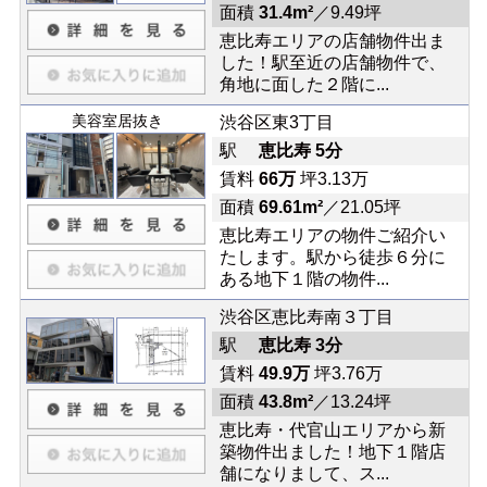
面積
31.4m²
／9.49坪
恵比寿エリアの店舗物件出ま
した！駅至近の店舗物件で、
角地に面した２階に...
美容室居抜き
渋谷区東3丁目
駅
恵比寿 5分
賃料
66万
坪3.13万
面積
69.61m²
／21.05坪
恵比寿エリアの物件ご紹介い
たします。駅から徒歩６分に
ある地下１階の物件...
渋谷区恵比寿南３丁目
駅
恵比寿 3分
賃料
49.9万
坪3.76万
面積
43.8m²
／13.24坪
恵比寿・代官山エリアから新
築物件出ました！地下１階店
舗になりまして、ス...