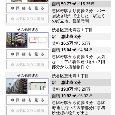
面積
50.77m²
／15.35坪
恵比寿駅より徒歩２分、バー
居抜き物件でました！駅近く
の好立地。営業時間...
その他居抜き
渋谷区恵比寿西１丁目
駅
恵比寿 3分
賃料
16.5万
坪3.63万
面積
15.04m²
／4.54坪
恵比寿駅から徒歩３分！人気
なエリアの駒沢通り沿い３階
部分から店舗物件で...
その他居抜き
渋谷区恵比寿１丁目
駅
恵比寿 3分
賃料
19.8万
坪3.29万
面積
19.92m²
／6.02坪
恵比寿駅から徒歩３分！恵比
寿通り沿いの８階部分に事務
所仕様の物件が出ま...