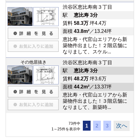
渋谷区恵比寿南３丁目
駅
恵比寿 3分
賃料
58.3万
坪4.4万
面積
43.8m²
／13.24坪
恵比寿・代官山エリアから新
築物件出ました！２階店舗に
なりまして、スケル...
その他居抜き
渋谷区恵比寿南３丁目
駅
恵比寿 3分
賃料
48.2万
坪3.6万
面積
44.2m²
／13.37坪
恵比寿・代官山エリアから新
築物件出ました！３階店舗に
なりまして、新築時...
73件中
次へ
1
2
3
1～25件を表示中