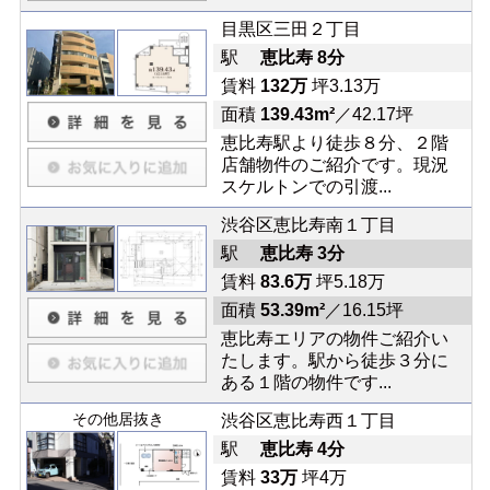
目黒区三田２丁目
駅
恵比寿 8分
賃料
132万
坪3.13万
面積
139.43m²
／42.17坪
恵比寿駅より徒歩８分、２階
店舗物件のご紹介です。現況
スケルトンでの引渡...
渋谷区恵比寿南１丁目
駅
恵比寿 3分
賃料
83.6万
坪5.18万
面積
53.39m²
／16.15坪
恵比寿エリアの物件ご紹介い
たします。駅から徒歩３分に
ある１階の物件です...
その他居抜き
渋谷区恵比寿西１丁目
駅
恵比寿 4分
賃料
33万
坪4万