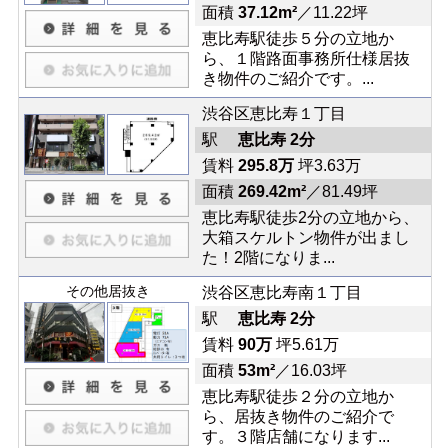
面積
37.12m²
／11.22坪
恵比寿駅徒歩５分の立地か
ら、１階路面事務所仕様居抜
き物件のご紹介です。...
渋谷区恵比寿１丁目
駅
恵比寿 2分
賃料
295.8万
坪3.63万
面積
269.42m²
／81.49坪
恵比寿駅徒歩2分の立地から、
大箱スケルトン物件が出まし
た！2階になりま...
その他居抜き
渋谷区恵比寿南１丁目
駅
恵比寿 2分
賃料
90万
坪5.61万
面積
53m²
／16.03坪
恵比寿駅徒歩２分の立地か
ら、居抜き物件のご紹介で
す。３階店舗になります...