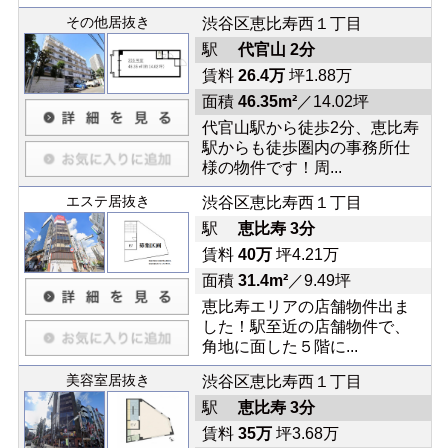
その他居抜き
渋谷区恵比寿西１丁目
駅
代官山 2分
賃料
26.4万
坪1.88万
面積
46.35m²
／14.02坪
代官山駅から徒歩2分、恵比寿
駅からも徒歩圏内の事務所仕
様の物件です！周...
エステ居抜き
渋谷区恵比寿西１丁目
駅
恵比寿 3分
賃料
40万
坪4.21万
面積
31.4m²
／9.49坪
恵比寿エリアの店舗物件出ま
した！駅至近の店舗物件で、
角地に面した５階に...
美容室居抜き
渋谷区恵比寿西１丁目
駅
恵比寿 3分
賃料
35万
坪3.68万