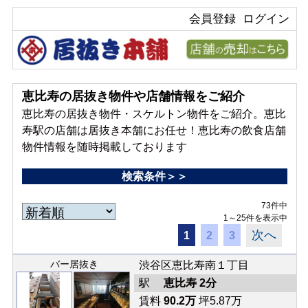
会員登録
ログイン
恵比寿の居抜き物件や店舗情報をご紹介
恵比寿の居抜き物件・スケルトン物件をご紹介。恵比
寿駅の店舗は居抜き本舗にお任せ！恵比寿の飲食店舗
物件情報を随時掲載しております
検索条件＞＞
73件中
1～25件を表示中
次へ
1
2
3
バー居抜き
渋谷区恵比寿南１丁目
駅
恵比寿 2分
賃料
90.2万
坪5.87万