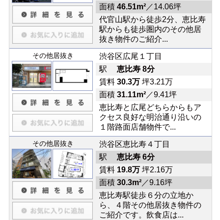
面積
46.51m²
／14.06坪
代官山駅から徒歩2分、恵比寿
駅からも徒歩圏内のその他居
抜き物件のご紹介...
その他居抜き
渋谷区広尾１丁目
駅
恵比寿 8分
賃料
30.3万
坪3.21万
面積
31.11m²
／9.41坪
恵比寿と広尾どちらからもア
クセス良好な明治通り沿いの
１階路面店舗物件で...
その他居抜き
渋谷区恵比寿４丁目
駅
恵比寿 6分
賃料
19.8万
坪2.16万
面積
30.3m²
／9.16坪
恵比寿駅徒歩６分の立地か
ら、４階その他居抜き物件の
ご紹介です。飲食店は...