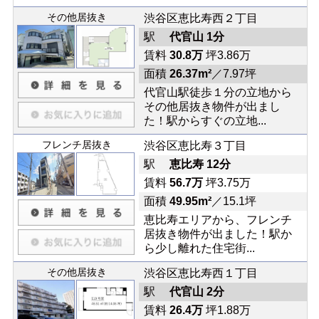
その他居抜き
渋谷区恵比寿西２丁目
駅
代官山 1分
賃料
30.8万
坪3.86万
面積
26.37m²
／7.97坪
代官山駅徒歩１分の立地から
その他居抜き物件が出まし
た！駅からすぐの立地...
フレンチ居抜き
渋谷区恵比寿３丁目
駅
恵比寿 12分
賃料
56.7万
坪3.75万
面積
49.95m²
／15.1坪
恵比寿エリアから、フレンチ
居抜き物件が出ました！駅か
ら少し離れた住宅街...
その他居抜き
渋谷区恵比寿西１丁目
駅
代官山 2分
賃料
26.4万
坪1.88万