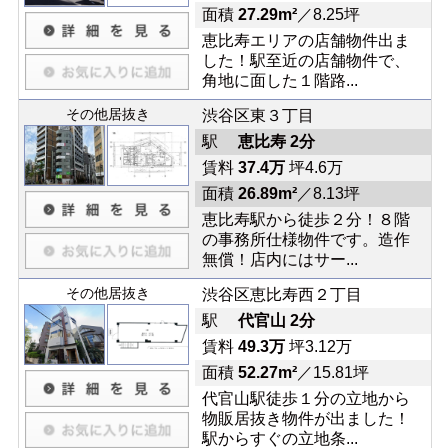
面積
27.29m²
／8.25坪
恵比寿エリアの店舗物件出ま
した！駅至近の店舗物件で、
角地に面した１階路...
その他居抜き
渋谷区東３丁目
駅
恵比寿 2分
賃料
37.4万
坪4.6万
面積
26.89m²
／8.13坪
恵比寿駅から徒歩２分！８階
の事務所仕様物件です。造作
無償！店内にはサー...
その他居抜き
渋谷区恵比寿西２丁目
駅
代官山 2分
賃料
49.3万
坪3.12万
面積
52.27m²
／15.81坪
代官山駅徒歩１分の立地から
物販居抜き物件が出ました！
駅からすぐの立地条...