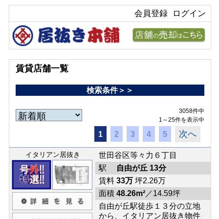
会員登録
ログイン
賃貸店舗一覧
検索条件＞＞
3058件中
1～25件を表示中
次へ
1
2
3
4
5
イタリアン居抜き
世田谷区等々力６丁目
駅
自由が丘 13分
賃料
33万
坪2.26万
面積
48.26m²
／14.59坪
自由が丘駅徒歩１３分の立地
から、イタリアン居抜き物件