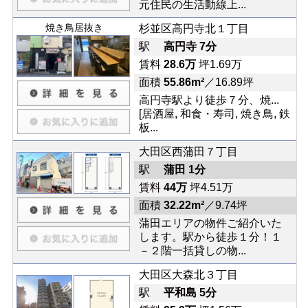
元住民の生活動線上...
焼き鳥居抜き
杉並区高円寺北１丁目
駅
高円寺 7分
賃料
28.6万
坪1.69万
面積
55.86m²
／16.89坪
高円寺駅より徒歩７分、焼...
[居酒屋, 和食・寿司, 焼き鳥, 鉄
板...
大田区西蒲田７丁目
駅
蒲田 1分
賃料
44万
坪4.51万
面積
32.22m²
／9.74坪
蒲田エリアの物件ご紹介いた
します。駅から徒歩１分！１
－２階一括貸しの物...
大田区大森北３丁目
駅
平和島 5分