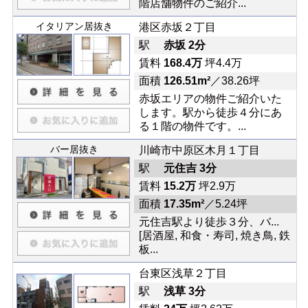
階店舗物件のご紹介...
イタリアン居抜き
港区赤坂２丁目
駅
赤坂 2分
賃料
168.4万
坪4.4万
面積
126.51m²
／38.26坪
赤坂エリアの物件ご紹介いた
します。駅から徒歩４分にあ
る１階の物件です。...
バー居抜き
川崎市中原区木月１丁目
駅
元住吉 3分
賃料
15.2万
坪2.9万
面積
17.35m²
／5.24坪
元住吉駅より徒歩３分、バ...
[居酒屋, 和食・寿司, 焼き鳥, 鉄
板...
台東区浅草２丁目
駅
浅草 3分