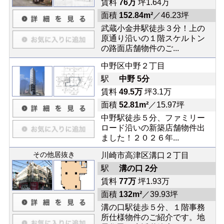
賃料
76万
坪1.64万
面積
152.84m²
／46.23坪
武蔵小金井駅徒歩３分！上の
原通り沿いの１階スケルトン
の路面店舗物件のご...
中野区中野２丁目
駅
中野 5分
賃料
49.5万
坪3.1万
面積
52.81m²
／15.97坪
中野駅徒歩５分、ファミリー
ロード沿いの新築店舗物件出
ました！２０２６年...
その他居抜き
川崎市高津区溝口２丁目
駅
溝の口 2分
賃料
77万
坪1.93万
面積
132m²
／39.93坪
溝の口駅徒歩５分、１階事務
所仕様物件のご紹介です。地