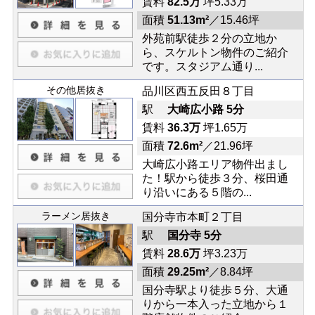
賃料
82.5万
坪5.33万
面積
51.13m²
／15.46坪
外苑前駅徒歩２分の立地か
ら、スケルトン物件のご紹介
です。スタジアム通り...
その他居抜き
品川区西五反田８丁目
駅
大崎広小路 5分
賃料
36.3万
坪1.65万
面積
72.6m²
／21.96坪
大崎広小路エリア物件出まし
た！駅から徒歩３分、桜田通
り沿いにある５階の...
ラーメン居抜き
国分寺市本町２丁目
駅
国分寺 5分
賃料
28.6万
坪3.23万
面積
29.25m²
／8.84坪
国分寺駅より徒歩５分、大通
りから一本入った立地から１