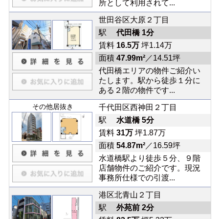
所として利用されて...
世田谷区大原２丁目
駅
代田橋 1分
賃料
16.5万
坪1.14万
面積
47.99m²
／14.51坪
代田橋エリアの物件ご紹介い
たします。駅から徒歩１分に
ある２階の物件です...
その他居抜き
千代田区西神田２丁目
駅
水道橋 5分
賃料
31万
坪1.87万
面積
54.87m²
／16.59坪
水道橋駅より徒歩５分、９階
店舗物件のご紹介です。現況
事務所仕様での引渡...
港区北青山２丁目
駅
外苑前 2分