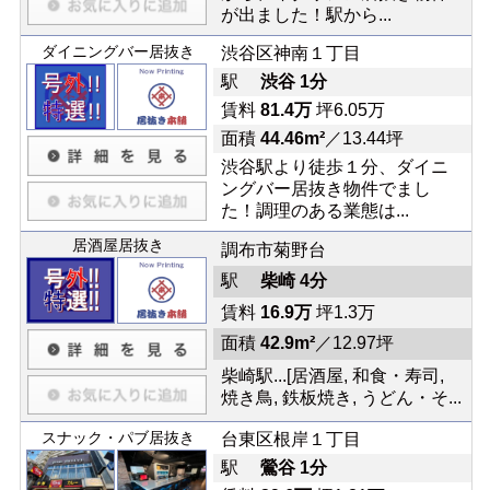
が出ました！駅から...
ダイニングバー居抜き
渋谷区神南１丁目
駅
渋谷 1分
賃料
81.4万
坪6.05万
面積
44.46m²
／13.44坪
渋谷駅より徒歩１分、ダイニ
ングバー居抜き物件でまし
た！調理のある業態は...
居酒屋居抜き
調布市菊野台
駅
柴崎 4分
賃料
16.9万
坪1.3万
面積
42.9m²
／12.97坪
柴崎駅...[居酒屋, 和食・寿司,
焼き鳥, 鉄板焼き, うどん・そ...
スナック・パブ居抜き
台東区根岸１丁目
駅
鶯谷 1分