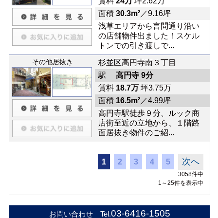
賃料
24万
坪2.62万
面積
30.3m²
／9.16坪
浅草エリアから言問通り沿い
の店舗物件出ました！スケル
トンでの引き渡しで...
その他居抜き
杉並区高円寺南３丁目
駅
高円寺 9分
賃料
18.7万
坪3.75万
面積
16.5m²
／4.99坪
高円寺駅徒歩９分、ルック商
店街至近の立地から、１階路
面居抜き物件のご紹...
次へ
1
2
3
4
5
3058件中
1～25件を表示中
03-6416-1505
お問い合わせ Tel.