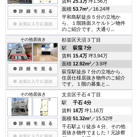
賃料
25.3万
坪1.56万
面積
53.7m²
／16.24坪
平和島駅徒歩５分の立地か
ら、１階路面スケルトン物件
のご紹介です。大通り...
その他居抜き
杉並区天沼３丁目
駅
荻窪 7分
賃料
15.4万
坪3.94万
面積
12.92m²
／3.9坪
荻窪駅徒歩７分の立地から、
住居仕様居抜き物件のご紹介
です。１階の募集と...
その他居抜き
文京区千石４丁目
駅
千石 4分
賃料
18万
坪1.16万
面積
51.32m²
／15.52坪
千石駅より徒歩４分、その他
居抜き物件でました！元診察