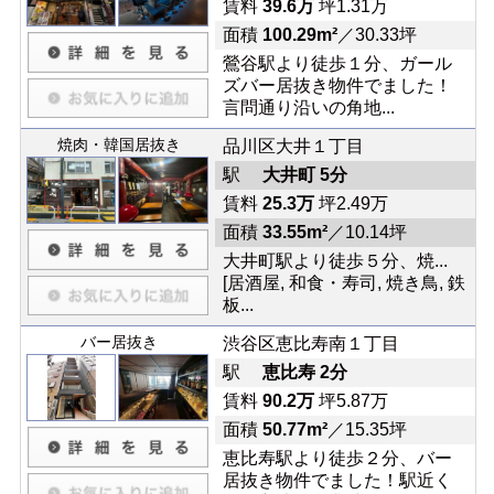
賃料
39.6万
坪1.31万
面積
100.29m²
／30.33坪
鶯谷駅より徒歩１分、ガール
ズバー居抜き物件でました！
言問通り沿いの角地...
焼肉・韓国居抜き
品川区大井１丁目
駅
大井町 5分
賃料
25.3万
坪2.49万
面積
33.55m²
／10.14坪
大井町駅より徒歩５分、焼...
[居酒屋, 和食・寿司, 焼き鳥, 鉄
板...
バー居抜き
渋谷区恵比寿南１丁目
駅
恵比寿 2分
賃料
90.2万
坪5.87万
面積
50.77m²
／15.35坪
恵比寿駅より徒歩２分、バー
居抜き物件でました！駅近く