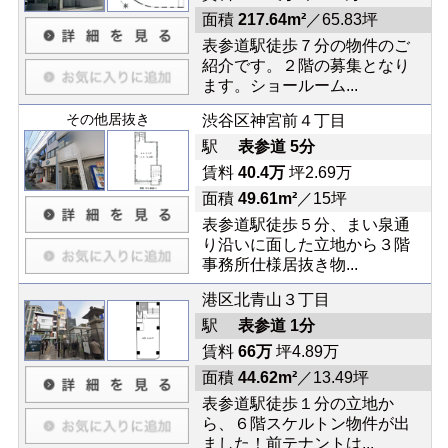
面積
217.64m²
／65.83坪
表参道駅徒歩７分の物件のご
紹介です。２階の募集となり
ます。ショールーム...
その他居抜き
渋谷区神宮前４丁目
駅
表参道 5分
賃料
40.4万
坪2.69万
面積
49.61m²
／15坪
表参道駅徒歩５分、まい泉通
り沿いに面した立地から３階
事務所仕様居抜き物...
港区北青山３丁目
駅
表参道 1分
賃料
66万
坪4.89万
面積
44.62m²
／13.49坪
表参道駅徒歩１分の立地か
ら、６階スケルトン物件が出
ました！前テナントは...