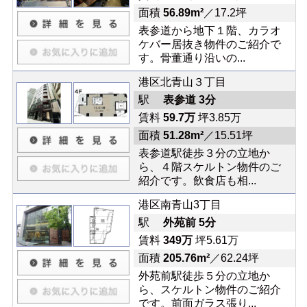
面積
56.89m²
／17.2坪
表参道から地下１階、カラオ
ケバー居抜き物件のご紹介で
す。骨董通り沿いの...
港区北青山３丁目
駅
表参道 3分
賃料
59.7万
坪3.85万
面積
51.28m²
／15.51坪
表参道駅徒歩３分の立地か
ら、４階スケルトン物件のご
紹介です。飲食店も相...
港区南青山3丁目
駅
外苑前 5分
賃料
349万
坪5.61万
面積
205.76m²
／62.24坪
外苑前駅徒歩５分の立地か
ら、スケルトン物件のご紹介
です。前面ガラス張り...