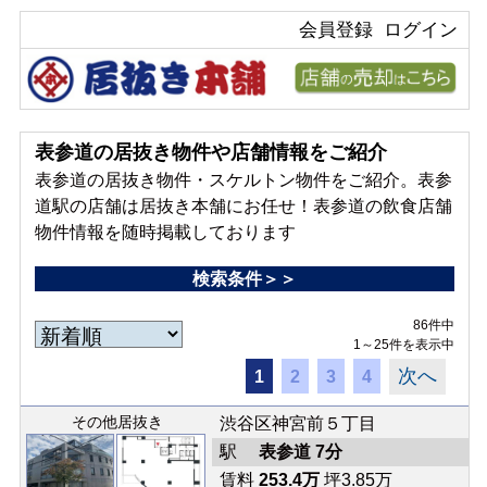
会員登録
ログイン
表参道の居抜き物件や店舗情報をご紹介
表参道の居抜き物件・スケルトン物件をご紹介。表参
道駅の店舗は居抜き本舗にお任せ！表参道の飲食店舗
物件情報を随時掲載しております
検索条件＞＞
86件中
1～25件を表示中
次へ
1
2
3
4
その他居抜き
渋谷区神宮前５丁目
駅
表参道 7分
賃料
253.4万
坪3.85万