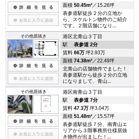
面積
50.45m²
／15.26坪
表参道駅徒歩２分の立地か
ら、スケルトン物件のご紹介
です。２階店舗になり...
その他居抜き
港区北青山３丁目
駅
表参道 2分
賃料
66万
坪2.93万
面積
74.38m²
／22.49坪
北青山の店舗物件でました！
表参道駅から徒歩２分の立地
になりまして、青山...
その他居抜き
港区南青山３丁目
駅
表参道 7分
賃料
47.3万
坪3.04万
面積
51.48m²
／15.57坪
表参道駅徒歩７分、南青山エ
リアから３階事務所仕様居抜
き物件が出ました！...