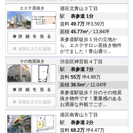
エステ居抜き
港区北青山３丁目
駅
表参道 1分
賃料
49.7万
坪3.59万
面積
45.77m²
／13.84坪
表参道駅徒歩１分の立地か
ら、エステサロン居抜き物件
がでました！青山通り...
その他居抜き
渋谷区神宮前４丁目
駅
表参道 7分
賃料
55万
坪4.98万
面積
36.5m²
／11.04坪
表参道駅徒歩７分のその他居
抜き物件です！重量感のある
お洒落な外観でござ...
港区南青山５丁目
駅
表参道 2分
賃料
68.2万
坪4.47万