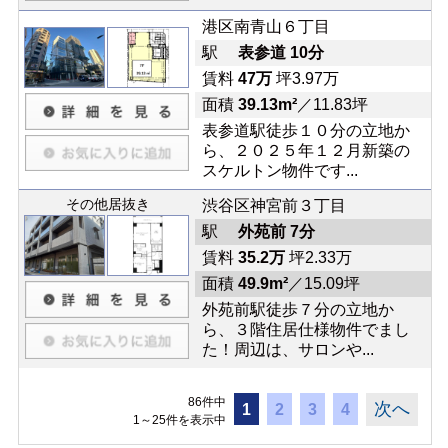
港区南青山６丁目
駅
表参道 10分
賃料
47万
坪3.97万
面積
39.13m²
／11.83坪
表参道駅徒歩１０分の立地か
ら、２０２５年１２月新築の
スケルトン物件です...
その他居抜き
渋谷区神宮前３丁目
駅
外苑前 7分
賃料
35.2万
坪2.33万
面積
49.9m²
／15.09坪
外苑前駅徒歩７分の立地か
ら、３階住居仕様物件でまし
た！周辺は、サロンや...
86件中
次へ
1
2
3
4
1～25件を表示中