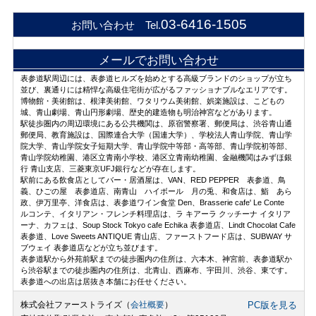
03-6416-1505
お問い合わせ Tel.
メールでお問い合わせ
表参道駅周辺には、表参道ヒルズを始めとする高級ブランドのショップが立ち
並び、裏通りには精悍な高級住宅街が広がるファッショナブルなエリアです。
博物館・美術館は、根津美術館、ワタリウム美術館、娯楽施設は、こどもの
城、青山劇場、青山円形劇場、歴史的建造物も明治神宮などがあります。
駅徒歩圏内の周辺環境にある公共機関は、原宿警察署、郵便局は、渋谷青山通
郵便局、教育施設は、国際連合大学（国連大学）、学校法人青山学院、青山学
院大学、青山学院女子短期大学、青山学院中等部・高等部、青山学院初等部、
青山学院幼稚園、港区立青南小学校、港区立青南幼稚園、金融機関はみずほ銀
行 青山支店、三菱東京UFJ銀行などが存在します。
駅前にある飲食店としてバー・居酒屋は、VAN、RED PEPPER 表参道、鳥
義、ひごの屋 表参道店、南青山 ハイボール 月の兎、和食店は、鮨 あら
政、伊万里亭、洋食店は、表参道ワイン食堂 Den、Brasserie cafe' Le Conte
ルコンテ、イタリアン・フレンチ料理店は、ラ キアーラ クッチーナ イタリア
ーナ、カフェは、Soup Stock Tokyo cafe Echika 表参道店、Lindt Chocolat Cafe
表参道、Love Sweets ANTIQUE 青山店、ファーストフード店は、SUBWAY サ
ブウェイ 表参道店などが立ち並びます。
表参道駅から外苑前駅までの徒歩圏内の住所は、六本木、神宮前、表参道駅か
ら渋谷駅までの徒歩圏内の住所は、北青山、西麻布、宇田川、渋谷、東です。
表参道への出店は居抜き本舗にお任せください。
株式会社ファーストライズ（
会社概要
）
PC版を見る