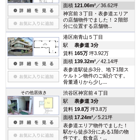
面積
121.06m²
／36.62坪
神宮前３丁目・表参道エリア
の店舗物件でました！２階部
分に位置する店舗物...
港区南青山５丁目
駅
表参道 3分
賃料
165万
坪3.92万
面積
139.32m²
／42.14坪
表参道駅徒歩3分、地下1階ス
ケルトン物件のご紹介です。
骨董通りから少し...
その他居抜き
渋谷区神宮前４丁目
駅
表参道 3分
賃料
19.8万
坪3.8万
面積
17.24m²
／5.21坪
表参道エリア物件でました！
駅から徒歩3分にある1階の物
件です。飲食店・...