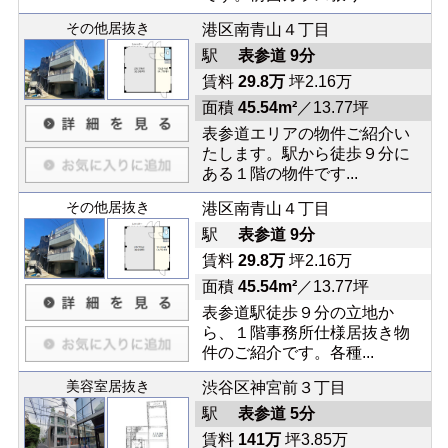
その他居抜き
港区南青山４丁目
駅
表参道 9分
賃料
29.8万
坪2.16万
面積
45.54m²
／13.77坪
表参道エリアの物件ご紹介い
たします。駅から徒歩９分に
ある１階の物件です...
その他居抜き
港区南青山４丁目
駅
表参道 9分
賃料
29.8万
坪2.16万
面積
45.54m²
／13.77坪
表参道駅徒歩９分の立地か
ら、１階事務所仕様居抜き物
件のご紹介です。各種...
美容室居抜き
渋谷区神宮前３丁目
駅
表参道 5分
賃料
141万
坪3.85万