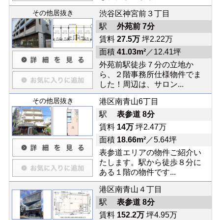
その他居抜き
渋谷区神宮前３丁目
駅
外苑前 7分
賃料
27.5万
坪2.22万
面積
41.03m²
／12.41坪
外苑前駅徒歩７分の立地か
ら、２階事務所仕様物件でま
した！周辺は、サロン...
その他居抜き
港区南青山6丁目
駅
表参道 8分
賃料
14万
坪2.47万
面積
18.66m²
／5.64坪
表参道エリアの物件ご紹介い
たします。駅から徒歩８分に
ある１階の物件です...
港区南青山４丁目
駅
表参道 8分
賃料
152.2万
坪4.95万