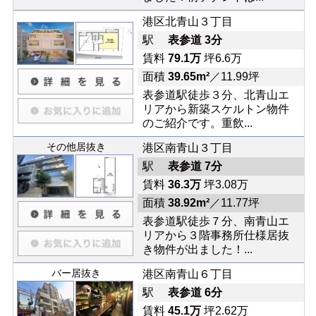
港区北青山３丁目
駅
表参道 3分
賃料
79.1万
坪6.6万
面積
39.65m²
／11.99坪
表参道駅徒歩３分、北青山エ
リアから新築スケルトン物件
のご紹介です。重飲...
その他居抜き
港区南青山３丁目
駅
表参道 7分
賃料
36.3万
坪3.08万
面積
38.92m²
／11.77坪
表参道駅徒歩７分、南青山エ
リアから３階事務所仕様居抜
き物件が出ました！...
バー居抜き
港区南青山６丁目
駅
表参道 6分
賃料
45.1万
坪2.62万