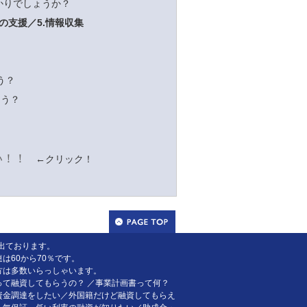
かりでしょうか？
々の支援／5.情報収集
う？
ろう？
い！！
←クリック！
出ております。
60から70％です。
方は多数いらっしゃいます。
て融資してもらうの？ ／事業計画書って何？
資金調達をしたい／外国籍だけど融資してもらえ