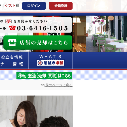
ゲスト
そ！
様
<<
前のページに戻る