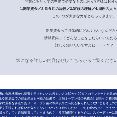
開業にあたっての準備で必要なものは何か?皆様はお分
1.開業資金／2.飲食店の経験／3.家族の理解／4.周囲の人
この5つが大きなカギとなってきます。
開業資金って具体的にどれくらいなんだろ
情報収集ってどんなことをしたらいいんだ
詳しく知りたいですよね・・・？？
気になる詳しい内容はぜひこちらからご覧くださ
際に金融機関から融資を受けたいとお考えの方は80から90％とのアンケート結果が
金や助成金での資金調達も同様の結果で、店舗オープン後の税務会計処理や労務関連は
常に重要な要素であり、オープン後の本業以外に時間を取られたくないとお考えの
夢を実現すれば良いか分からない／いつかは独立したい。でもお金がない。どうやっ
残っていても追加融資してもらえるの？／多店舗展開するために、スピーディーに