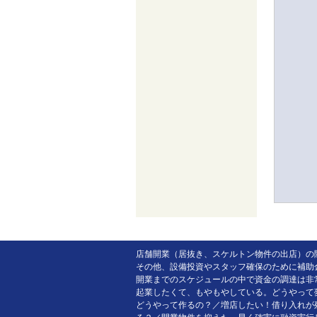
店舗開業（居抜き、スケルトン物件の出店）の
その他、設備投資やスタッフ確保のために補助
開業までのスケジュールの中で資金の調達は非
起業したくて、もやもやしている。どうやって
どうやって作るの？／増店したい！借り入れが