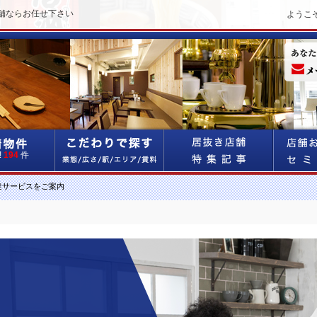
舗ならお任せ下さい
ようこ
!
194
件
達サービスをご案内