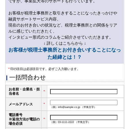
ですが、事業拡大等のサポートも行っています。
お客様が税理士事務所と取引きすることになったきっかけや
融資サポートサービス内容、
現在のお付き合いの状況など、税理士事務所との関係をリア
ルに感じていただきたく、
インタビュー形式のコラムをご紹介させていただきます。
↓ 詳しくはこちらから ↓
お客様が税理士事務所とお付き合いすることになっ
た経緯とは！？
*
印の項目は必須項目です。必ずご入力願います。
一括問合わせ
お名前・企業名・担
*
当者名
メールアドレス
*
（例）info@sample.co.jp （半角文字）
電話番号
※返信方法が電話の
*
（例）03-1111-2222 （半角文字）
場合必須