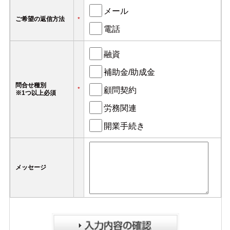
メール
ご希望の返信方法
*
電話
融資
補助金/助成金
問合せ種別
顧問契約
*
※1つ以上必須
労務関連
開業手続き
メッセージ