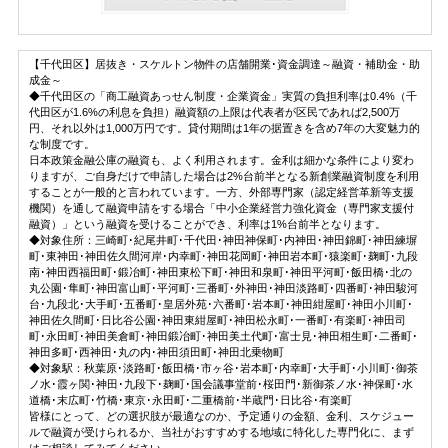
【千代田区】居抜き・スケルトン物件の店舗開業･資金調達～融資・補助金・助
成金～
◆千代田区の「商工融資あっせん制度・企業資金」実質の負担利率は0.4%（千
代田区が1.6%の利息を負担）融資額の上限は代表者が区民であれば2,500万
円、それ以外は1,000万円です。貸付期間は1年の据置きを含め7年の大変魅力的
な制度です。
日本政策金融公庫の融資も、よく利用されます。金利は細かな条件により変わ
りますが、ご自身だけで申請した場合は2%台前半となる新創業融資制度を利用
することが一般的と言われています。一方、外部専門家（認定経営革新等支援
機関）を通して融資申請をする場合「中小企業経営力強化資金（専門家支援付
融資）」という融資を受けることができ、利率は1%台前半となります。
◆対象住所：三崎町･紀尾井町･千代田･神田神保町･内神田･神田錦町･神田練塀
町･東神田･神田佐久間河岸･内幸町･神田花岡町･神田岩本町･猿楽町･麹町･九段
南･神田西福田町･鍛冶町･神田東松下町･神田和泉町･神田平河町･飯田橋･北の
丸公園･隼町･神田富山町･平河町･三番町･外神田･神田淡路町･四番町･神田駿河
台･九段北･大手町･五番町･皇居外苑･六番町･岩本町･神田紺屋町･神田小川町･
神田佐久間町･日比谷公園･神田東紺屋町･神田松永町･一番町･有楽町･神田司
町･永田町･神田美倉町･神田鍛冶町･神田美土代町･富士見･神田相生町･二番町･
神田多町･西神田･丸の内･神田須田町･神田北乗物町
◆対象駅：秋葉原･淡路町･飯田橋･市ヶ谷･岩本町･内幸町･大手町･小川町･御茶
ノ水･霞ヶ関･神田･九段下･麹町･国会議事堂前･桜田門･新御茶ノ水･神保町･水
道橋･末広町･竹橋･東京･永田町･二重橋前･半蔵門･日比谷･有楽町
皆様にとって、どの選択肢が最適なのか、予定通りの金額、金利、スケジュー
ルで融資が受けられるか、当社がおすすめする地域に特化した専門化に、まず
はご相談してみてください