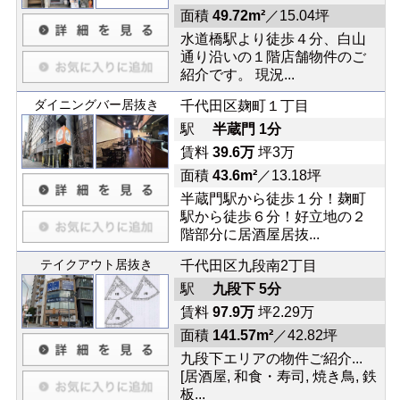
面積
49.72m²
／15.04坪
水道橋駅より徒歩４分、白山
通り沿いの１階店舗物件のご
紹介です。 現況...
ダイニングバー居抜き
千代田区麹町１丁目
駅
半蔵門 1分
賃料
39.6万
坪3万
面積
43.6m²
／13.18坪
半蔵門駅から徒歩１分！麹町
駅から徒歩６分！好立地の２
階部分に居酒屋居抜...
テイクアウト居抜き
千代田区九段南2丁目
駅
九段下 5分
賃料
97.9万
坪2.29万
面積
141.57m²
／42.82坪
九段下エリアの物件ご紹介...
[居酒屋, 和食・寿司, 焼き鳥, 鉄
板...