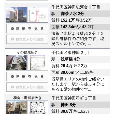
千代田区神田駿河台２丁目
駅
御茶ノ水 2分
賃料
152.1万
坪3.52万
面積
142.84m²
／43.2坪
御茶ノ水駅より徒歩２分！２
階店舗物件のご紹介です。現
況スケルトンでの引...
その他居抜き
千代田区東神田２丁目
駅
浅草橋 4分
賃料
26.4万
坪2.2万
面積
39.66m²
／11.99坪
浅草橋エリアの物件ご紹介い
たします。駅から徒歩４分に
ある１階の物件です...
和食・寿司居抜き
千代田区神田司町２丁目
駅
神田 8分
賃料
30.8万
坪1.62万