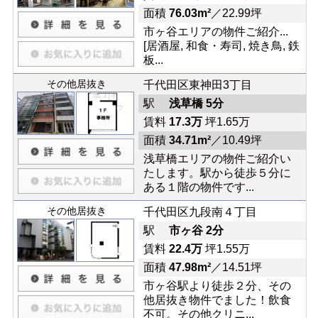
面積
76.03m²
／22.99坪
市ヶ谷エリアの物件ご紹介...
[居酒屋, 和食・寿司, 焼き鳥, 鉄
板...
その他居抜き
千代田区東神田3丁目
駅
浅草橋 5分
賃料
17.3万
坪1.65万
面積
34.71m²
／10.49坪
浅草橋エリアの物件ご紹介い
たします。駅から徒歩５分に
ある１階の物件です...
その他居抜き
千代田区九段南４丁目
駅
市ヶ谷 2分
賃料
22.4万
坪1.55万
面積
47.98m²
／14.51坪
市ヶ谷駅より徒歩２分、その
他居抜き物件でました！飲食
不可。その他クリニ...