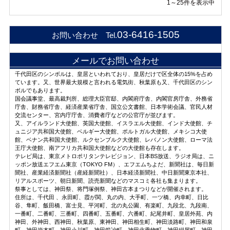
1～25件を表示中
03-6416-1505
お問い合わせ Tel.
メールでお問い合わせ
千代田区のシンボルは、皇居といわれており、皇居だけで区全体の15%を占め
ています。又、世界最大規模と言われる電気街、秋葉原も又、千代田区のシン
ボルでもあります。
国会議事堂、最高裁判所、総理大臣官邸、内閣府庁舎、内閣官房庁舎、外務省
庁舎、財務省庁舎、経済産業省庁舎、国立公文書館、日本学術会議、官民人材
交流センター、宮内庁庁舎、消費者庁などの公官庁が並びます。
又、アイルランド大使館、英国大使館、イスラエル大使館、インド大使館、チ
ュニジア共和国大使館、ベルギー大使館、ポルトガル大使館、メキシコ大使
館、ベナン共和国大使館、ルクセンブルク大使館、レバノン大使館、ローマ法
王庁大使館、南アフリカ共和国大使館などの大使館も存在します。
テレビ局は、東京メトロポリタンテレビジョン、日本BS放送、ラジオ局は、ニ
ッポン放送エフエム東京（TOKYO FM）、エフエムちよだ、新聞社は、毎日新
聞社、産業経済新聞社（産経新聞社）、日本経済新聞社、中日新聞東京本社、
リアルスポーツ、朝日新聞、読売新聞などのマスコミ各社も集まります。
祭事としては、神田祭、将門塚例祭、神田古本まつりなどが開催されます。
住所は、千代田 、永田町、霞が関、丸の内、大手町、一ツ橋、内幸町、日比
谷、隼町、飯田橋、富士見、平河町、北の丸公園、有楽町、九段北、九段南、
一番町、二番町、三番町、四番町、五番町、六番町、紀尾井町、皇居外苑、内
神田、外神田、西神田、秋葉原、東神田、神田相生町、神田淡路町、神田和泉
町、神田岩本町、神田小川町、神田鍛冶町、神田北乗物町、神田紺屋町、神田