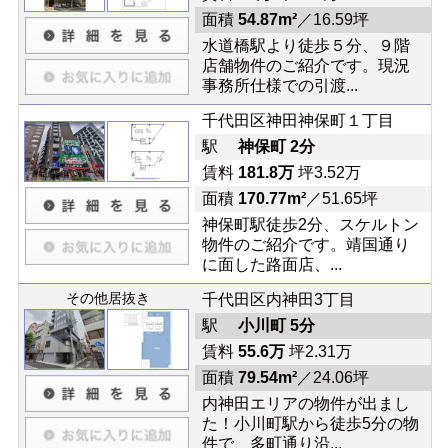
面積
54.87m²
／16.59坪
水道橋駅より徒歩５分、９階
店舗物件のご紹介です。現況
事務所仕様での引渡...
千代田区神田神保町１丁目
駅
神保町 2分
賃料
181.8万
坪3.52万
面積
170.77m²
／51.65坪
神保町駅徒歩2分、スケルトン
物件のご紹介です。靖国通り
に面した路面店、...
その他居抜き
千代田区内神田3丁目
駅
小川町 5分
賃料
55.6万
坪2.31万
面積
79.54m²
／24.06坪
内神田エリアの物件が出まし
た！小川町駅から徒歩5分の物
件で、多町通り沿...