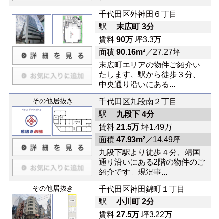
千代田区外神田６丁目
駅
末広町 3分
賃料
90万
坪3.3万
面積
90.16m²
／27.27坪
末広町エリアの物件ご紹介い
たします。駅から徒歩３分、
中央通り沿いにある...
その他居抜き
千代田区九段南２丁目
駅
九段下 4分
賃料
21.5万
坪1.49万
面積
47.93m²
／14.49坪
九段下駅より徒歩４分、靖国
通り沿いにある2階の物件のご
紹介です。現況事...
その他居抜き
千代田区神田錦町１丁目
駅
小川町 2分
賃料
27.5万
坪3.22万