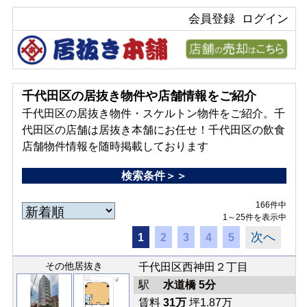
会員登録
ログイン
千代田区の居抜き物件や店舗情報をご紹介
千代田区の居抜き物件・スケルトン物件をご紹介。千
代田区の店舗は居抜き本舗にお任せ！千代田区の飲食
店舗物件情報を随時掲載しております
検索条件＞＞
166件中
1～25件を表示中
次へ
1
2
3
4
5
その他居抜き
千代田区西神田２丁目
駅
水道橋 5分
賃料
31万
坪1.87万