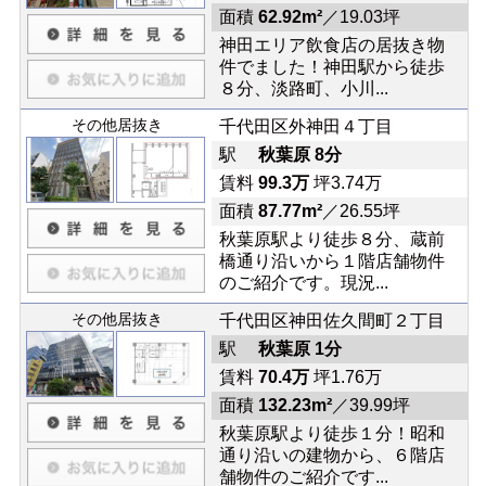
面積
62.92m²
／19.03坪
神田エリア飲食店の居抜き物
件でました！神田駅から徒歩
８分、淡路町、小川...
その他居抜き
千代田区外神田４丁目
駅
秋葉原 8分
賃料
99.3万
坪3.74万
面積
87.77m²
／26.55坪
秋葉原駅より徒歩８分、蔵前
橋通り沿いから１階店舗物件
のご紹介です。現況...
その他居抜き
千代田区神田佐久間町２丁目
駅
秋葉原 1分
賃料
70.4万
坪1.76万
面積
132.23m²
／39.99坪
秋葉原駅より徒歩１分！昭和
通り沿いの建物から、６階店
舗物件のご紹介です...