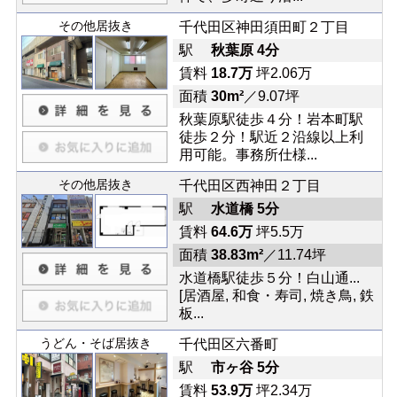
その他居抜き
千代田区神田須田町２丁目
駅
秋葉原 4分
賃料
18.7万
坪2.06万
面積
30m²
／9.07坪
秋葉原駅徒歩４分！岩本町駅
徒歩２分！駅近２沿線以上利
用可能。事務所仕様...
その他居抜き
千代田区西神田２丁目
駅
水道橋 5分
賃料
64.6万
坪5.5万
面積
38.83m²
／11.74坪
水道橋駅徒歩５分！白山通...
[居酒屋, 和食・寿司, 焼き鳥, 鉄
板...
うどん・そば居抜き
千代田区六番町
駅
市ヶ谷 5分
賃料
53.9万
坪2.34万