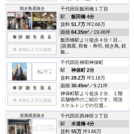
焼き鳥居抜き
千代田区飯田橋１丁目
駅
飯田橋 4分
賃料
51.7万
坪2.66万
面積
64.35m²
／19.46坪
飯田橋駅より徒歩４分！目...
[居酒屋, 和食・寿司, 焼き鳥, 鉄
板...
千代田区神田神保町
駅
神保町 2分
賃料
29.2万
坪3.16万
面積
30.45m²
／9.21坪
神保町駅より徒歩２分、１階
店舗物件のご紹介です。現況
スケルトンでの引渡...
居酒屋居抜き
千代田区西神田２丁目
駅
水道橋 4分
賃料
55万
坪3.66万