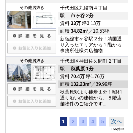
その他居抜き
千代田区九段南４丁目
駅
市ヶ谷 2分
賃料
33万
坪3.13万
面積
34.82m²
／10.53坪
新宿線市ヶ谷駅２分！靖国通
り入ったエリアから１階から
事務所仕様の店舗物...
その他居抜き
千代田区神田佐久間町２丁目
駅
秋葉原 1分
賃料
70.4万
坪1.76万
面積
132.23m²
／39.99坪
秋葉原駅より徒歩１分！昭和
通り沿いの建物から、５階店
舗物件のご紹介です...
次へ
1
2
3
4
5
166件中