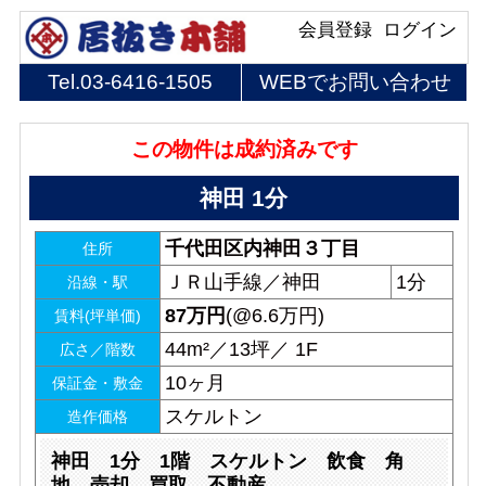
会員登録
ログイン
Tel.
03-6416-1505
WEBでお問い合わせ
この物件は成約済みです
神田 1分
千代田区内神田３丁目
住所
ＪＲ山手線／神田
1分
沿線・駅
87
万円
(@6.6万円)
賃料(坪単価)
44m²／13坪／ 1F
広さ／階数
10ヶ月
保証金・敷金
スケルトン
造作価格
神田 1分 1階 スケルトン 飲食 角
地 売却 買取 不動産