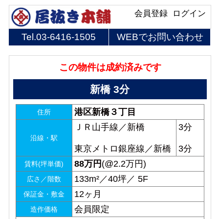
会員登録
ログイン
Tel.
03-6416-1505
WEBでお問い合わせ
この物件は成約済みです
新橋 3分
港区新橋３丁目
住所
ＪＲ山手線／新橋
3分
沿線・駅
東京メトロ銀座線／新橋
3分
88
万円
(@2.2万円)
賃料(坪単価)
133m²／40坪／ 5F
広さ／階数
12ヶ月
保証金・敷金
会員限定
造作価格