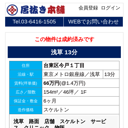
会員登録
ログイン
Tel.
03-6416-1505
WEBでお問い合わせ
この物件は成約済みです
浅草 13分
台東区今戸１丁目
住所
東京メトロ銀座線／浅草
13分
沿線・駅
66
万円
(@1.4万円)
賃料(坪単価)
154m²／46坪／ 1F
広さ／階数
6ヶ月
保証金・敷金
スケルトン
造作価格
浅草 路面 店舗 スケルトン サービ
ス クリニック 物販