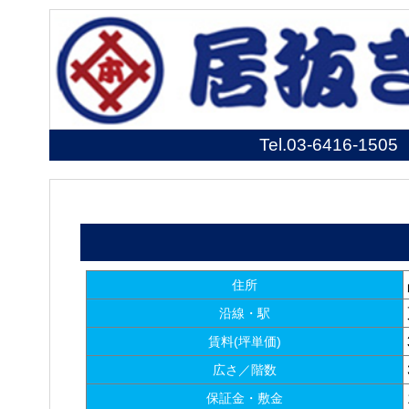
Tel.
03-6416-1505
住所
沿線・駅
賃料(坪単価)
広さ／階数
保証金・敷金