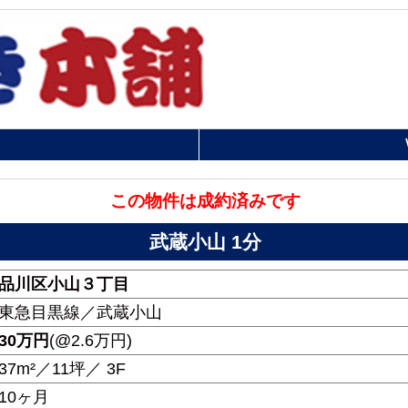
この物件は成約済みです
武蔵小山 1分
品川区小山３丁目
東急目黒線／武蔵小山
30
万円
(@2.6万円)
37m²／11坪／ 3F
10ヶ月