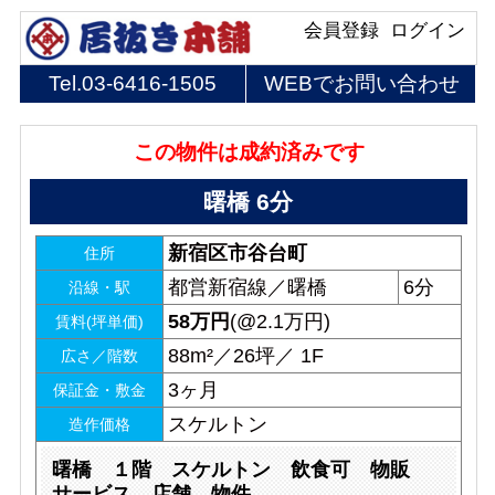
会員登録
ログイン
Tel.
03-6416-1505
WEBでお問い合わせ
この物件は成約済みです
曙橋 6分
新宿区市谷台町
住所
都営新宿線／曙橋
6分
沿線・駅
58
万円
(@2.1万円)
賃料(坪単価)
88m²／26坪／ 1F
広さ／階数
3ヶ月
保証金・敷金
スケルトン
造作価格
曙橋 １階 スケルトン 飲食可 物販
サービス 店舗 物件