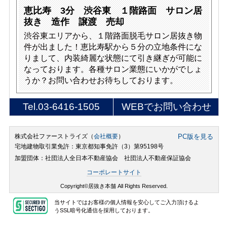
恵比寿 3分 渋谷東 １階路面 サロン居
抜き 造作 譲渡 売却
渋谷東エリアから、１階路面脱毛サロン居抜き物
件が出ました！恵比寿駅から５分の立地条件にな
りまして、内装綺麗な状態にて引き継ぎが可能に
なっております。各種サロン業態にいかがでしょ
うか？お問い合わせお待ちしております。
Tel.
03-6416-1505
WEBでお問い合わせ
株式会社ファーストライズ（
会社概要
）
PC版を見る
宅地建物取引業免許：東京都知事免許（3）第95198号
加盟団体：社団法人全日本不動産協会 社団法人不動産保証協会
コーポレートサイト
Copyright©居抜き本舗 All Rights Reserved.
当サイトではお客様の個人情報を安心してご入力頂けるよ
うSSL暗号化通信を採用しております。