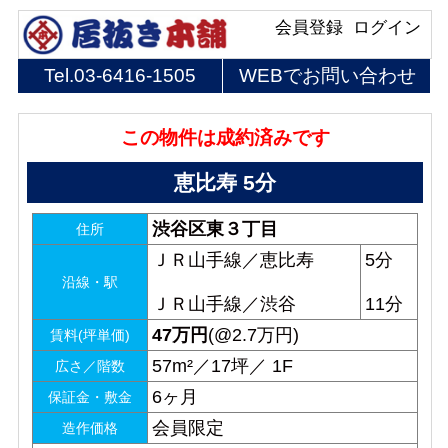
会員登録
ログイン
Tel.
03-6416-1505
WEBでお問い合わせ
この物件は成約済みです
恵比寿 5分
渋谷区東３丁目
住所
ＪＲ山手線／恵比寿
5分
沿線・駅
ＪＲ山手線／渋谷
11分
47
万円
(@2.7万円)
賃料(坪単価)
57m²／17坪／ 1F
広さ／階数
6ヶ月
保証金・敷金
会員限定
造作価格