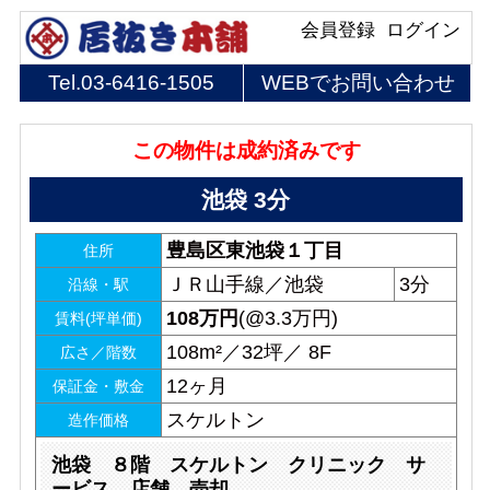
会員登録
ログイン
Tel.
03-6416-1505
WEBでお問い合わせ
この物件は成約済みです
池袋 3分
豊島区東池袋１丁目
住所
ＪＲ山手線／池袋
3分
沿線・駅
108
万円
(@3.3万円)
賃料(坪単価)
108m²／32坪／ 8F
広さ／階数
12ヶ月
保証金・敷金
スケルトン
造作価格
池袋 ８階 スケルトン クリニック サ
ービス 店舗 売却