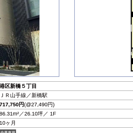
港区新橋５丁目
ＪＲ山手線／新橋駅
717,750
円
(@27,490円)
86.31m²／26.10坪／ 1F
10ヶ月