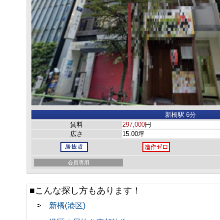
新橋駅 6分
賃料
297,000
円
広さ
15.00坪
会員専用
■こんな探し方もあります！
>
新橋(港区)