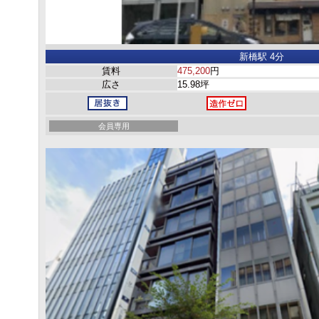
新橋駅 4分
賃料
475,200
円
広さ
15.98坪
会員専用