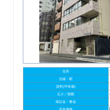
住所
沿線・駅
賃料(坪単価)
広さ／階数
保証金・敷金
造作価格