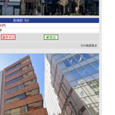
新橋駅 3分
00
円
4坪
その他居抜き