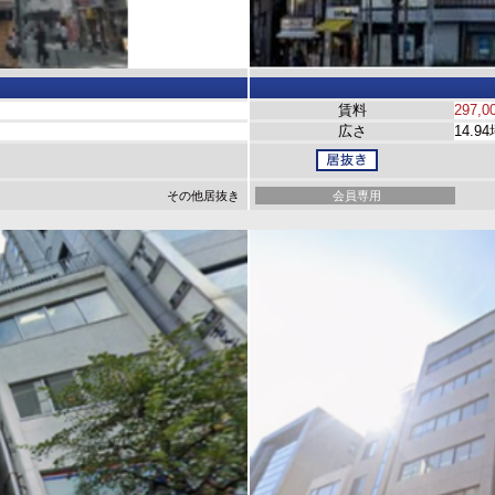
賃料
297,0
広さ
14.9
その他居抜き
会員専用