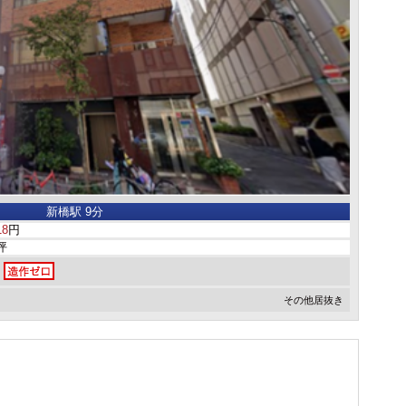
新橋駅 9分
18
円
6坪
その他居抜き