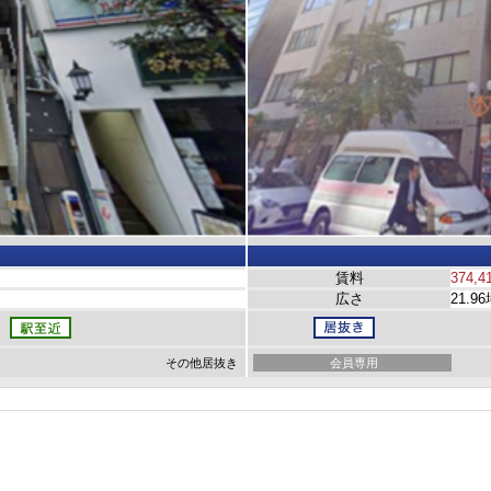
賃料
374,4
広さ
21.9
その他居抜き
会員専用