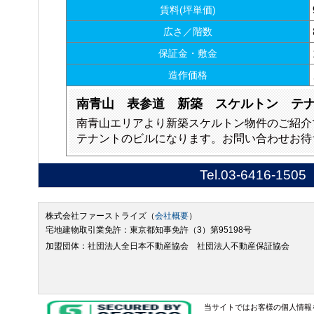
賃料(坪単価)
広さ／階数
保証金・敷金
造作価格
南青山 表参道 新築 スケルトン テ
南青山エリアより新築スケルトン物件のご紹介
テナントのビルになります。お問い合わせお待
Tel.
03-6416-1505
株式会社ファーストライズ（
会社概要
）
宅地建物取引業免許：東京都知事免許（3）第95198号
加盟団体：社団法人全日本不動産協会 社団法人不動産保証協会
当サイトではお客様の個人情報