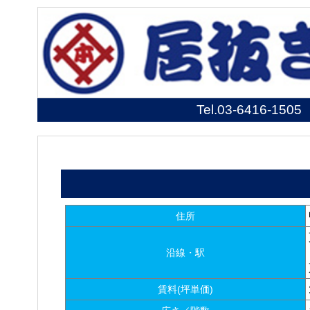
Tel.
03-6416-1505
住所
沿線・駅
賃料(坪単価)