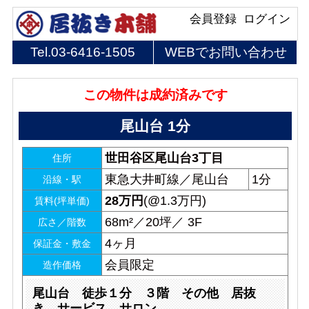
会員登録
ログイン
Tel.
03-6416-1505
WEBでお問い合わせ
この物件は成約済みです
尾山台 1分
世田谷区尾山台3丁目
住所
東急大井町線／尾山台
1分
沿線・駅
28
万円
(@1.3万円)
賃料(坪単価)
68m²／20坪／ 3F
広さ／階数
4ヶ月
保証金・敷金
会員限定
造作価格
尾山台 徒歩１分 ３階 その他 居抜
き サービス サロン