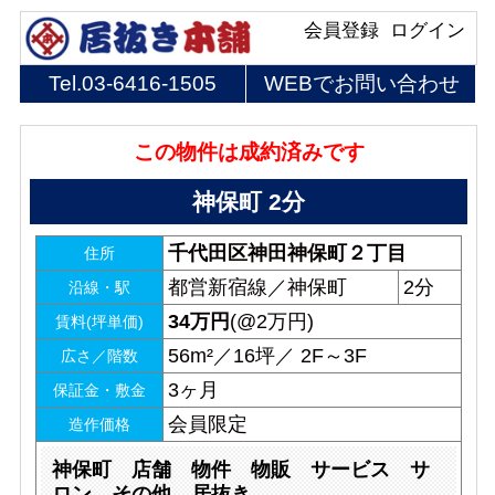
会員登録
ログイン
Tel.
03-6416-1505
WEBでお問い合わせ
この物件は成約済みです
神保町 2分
千代田区神田神保町２丁目
住所
都営新宿線／神保町
2分
沿線・駅
34
万円
(@2万円)
賃料(坪単価)
56m²／16坪／ 2F～3F
広さ／階数
3ヶ月
保証金・敷金
会員限定
造作価格
神保町 店舗 物件 物販 サービス サ
ロン その他 居抜き