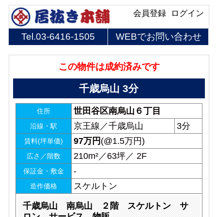
会員登録
ログイン
Tel.
03-6416-1505
WEBでお問い合わせ
この物件は成約済みです
千歳烏山 3分
世田谷区南烏山６丁目
住所
京王線／千歳烏山
3分
沿線・駅
97
万円
(@1.5万円)
賃料(坪単価)
210m²／63坪／ 2F
広さ／階数
-
保証金・敷金
スケルトン
造作価格
千歳烏山 南烏山 ２階 スケルトン サ
ロン サービス 物販