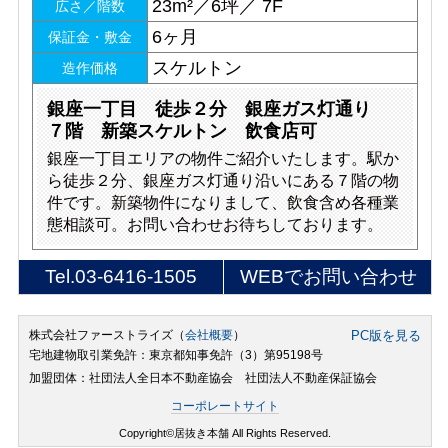
23m²／6坪／ 7F
広さ／階数
6ヶ月
保証金・敷金
スケルトン
造作価格
銀座一丁目 徒歩２分 銀座ガス灯通り
７階 新築スケルトン 飲食店可
銀座一丁目エリアの物件ご紹介いたします。駅か
ら徒歩２分、銀座ガス灯通り沿いにある７階の物
件です。新築物件になりまして、飲食含め各種業
態相談可。お問い合わせお待ちしております。
Tel.
03-6416-1505
WEBでお問い合わせ
株式会社ファーストライズ（
会社概要
）
PC版を見る
宅地建物取引業免許：東京都知事免許（3）第95198号
加盟団体：社団法人全日本不動産協会 社団法人不動産保証協会
コーポレートサイト
Copyright©居抜き本舗 All Rights Reserved.