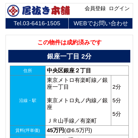
会員登録
ログイン
Tel.
03-6416-1505
WEBでお問い合わせ
この物件は成約済みです
銀座一丁目 2分
中央区銀座２丁目
住所
東京メトロ有楽町線／銀
座一丁目
2分
東京メトロ丸ノ内線／銀
5分
沿線・駅
座
5分
ＪＲ山手線／有楽町
45
万円
(@6.5万円)
賃料(坪単価)