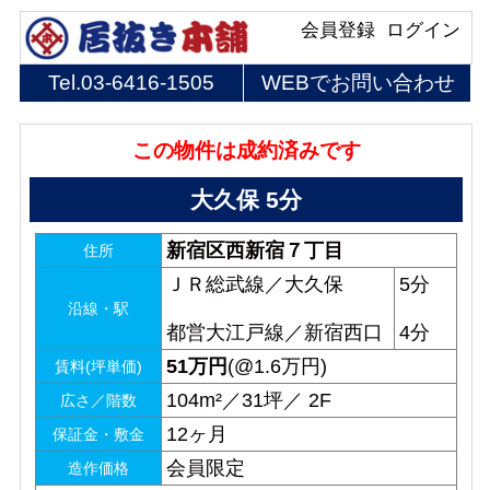
会員登録
ログイン
Tel.
03-6416-1505
WEBでお問い合わせ
この物件は成約済みです
大久保 5分
新宿区西新宿７丁目
住所
ＪＲ総武線／大久保
5分
沿線・駅
都営大江戸線／新宿西口
4分
51
万円
(@1.6万円)
賃料(坪単価)
104m²／31坪／ 2F
広さ／階数
12ヶ月
保証金・敷金
会員限定
造作価格