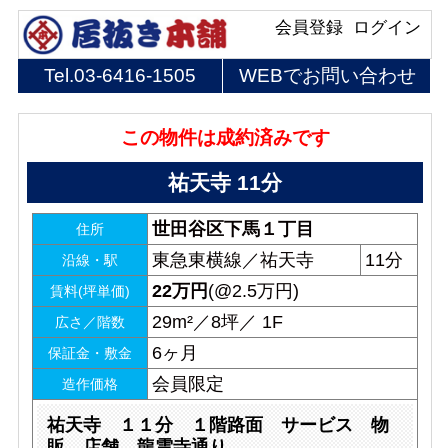
会員登録
ログイン
Tel.
03-6416-1505
WEBでお問い合わせ
この物件は成約済みです
祐天寺 11分
世田谷区下馬１丁目
住所
東急東横線／祐天寺
11分
沿線・駅
22
万円
(@2.5万円)
賃料(坪単価)
29m²／8坪／ 1F
広さ／階数
6ヶ月
保証金・敷金
会員限定
造作価格
祐天寺 １１分 １階路面 サービス 物
販 店舗 龍雲寺通り