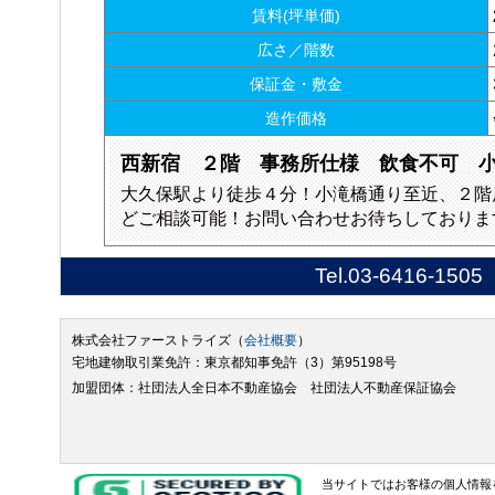
賃料(坪単価)
広さ／階数
保証金・敷金
造作価格
西新宿 ２階 事務所仕様 飲食不可 
大久保駅より徒歩４分！小滝橋通り至近、２階
どご相談可能！お問い合わせお待ちしておりま
Tel.
03-6416-1505
株式会社ファーストライズ（
会社概要
）
宅地建物取引業免許：東京都知事免許（3）第95198号
加盟団体：社団法人全日本不動産協会 社団法人不動産保証協会
当サイトではお客様の個人情報