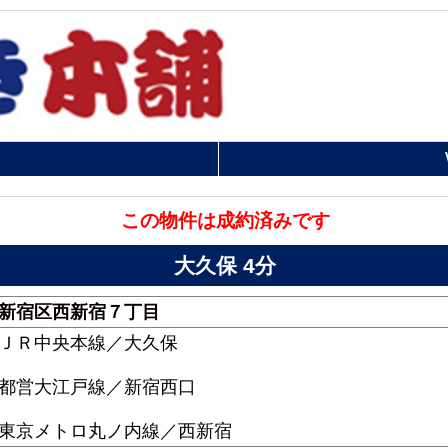
この物件は成約済みです
大久保 4分
新宿区西新宿７丁目
ＪＲ中央本線／大久保
都営大江戸線／新宿西口
東京メトロ丸ノ内線／西新宿