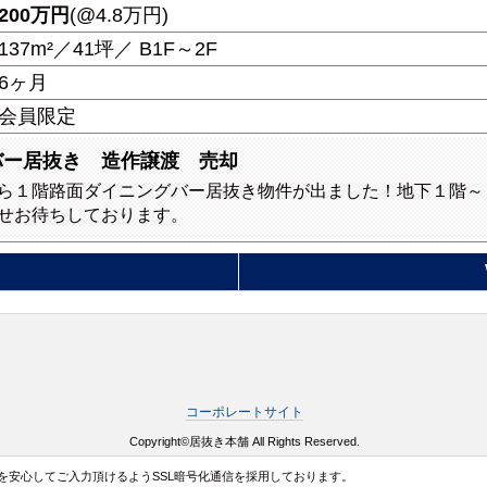
200
万円
(@4.8万円)
137m²／41坪／ B1F～2F
6ヶ月
会員限定
バー居抜き 造作譲渡 売却
ら１階路面ダイニングバー居抜き物件が出ました！地下１階～
せお待ちしております。
コーポレートサイト
Copyright©居抜き本舗 All Rights Reserved.
を安心してご入力頂けるようSSL暗号化通信を採用しております。