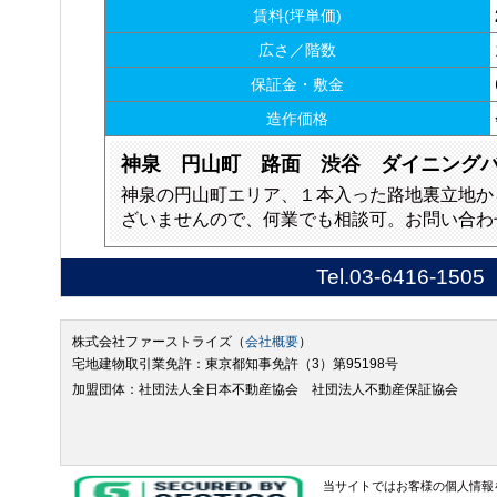
賃料(坪単価)
広さ／階数
保証金・敷金
造作価格
神泉 円山町 路面 渋谷 ダイニング
神泉の円山町エリア、１本入った路地裏立地か
ざいませんので、何業でも相談可。お問い合わ
Tel.
03-6416-1505
株式会社ファーストライズ（
会社概要
）
宅地建物取引業免許：東京都知事免許（3）第95198号
加盟団体：社団法人全日本不動産協会 社団法人不動産保証協会
当サイトではお客様の個人情報