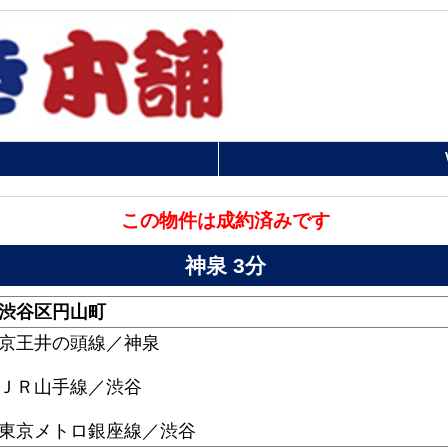
この物件は成約済みです
神泉 3分
渋谷区円山町
京王井の頭線／神泉
ＪＲ山手線／渋谷
東京メトロ銀座線／渋谷