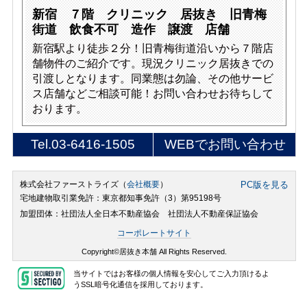
新宿 ７階 クリニック 居抜き 旧青梅
街道 飲食不可 造作 譲渡 店舗
新宿駅より徒歩２分！旧青梅街道沿いから７階店
舗物件のご紹介です。現況クリニック居抜きでの
引渡しとなります。同業態は勿論、その他サービ
ス店舗などご相談可能！お問い合わせお待ちして
おります。
Tel.
03-6416-1505
WEBでお問い合わせ
株式会社ファーストライズ（
会社概要
）
PC版を見る
宅地建物取引業免許：東京都知事免許（3）第95198号
加盟団体：社団法人全日本不動産協会 社団法人不動産保証協会
コーポレートサイト
Copyright©居抜き本舗 All Rights Reserved.
当サイトではお客様の個人情報を安心してご入力頂けるよ
うSSL暗号化通信を採用しております。