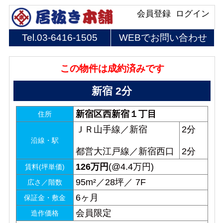
会員登録
ログイン
Tel.
03-6416-1505
WEBでお問い合わせ
この物件は成約済みです
新宿 2分
新宿区西新宿１丁目
住所
ＪＲ山手線／新宿
2分
沿線・駅
都営大江戸線／新宿西口
2分
126
万円
(@4.4万円)
賃料(坪単価)
95m²／28坪／ 7F
広さ／階数
6ヶ月
保証金・敷金
会員限定
造作価格