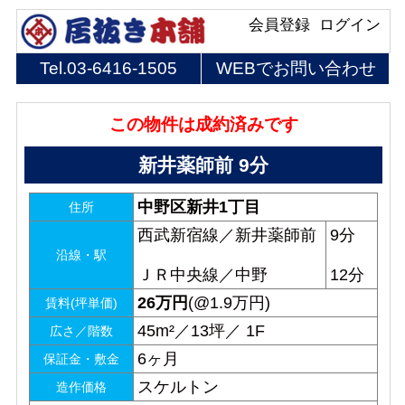
会員登録
ログイン
Tel.
03-6416-1505
WEBでお問い合わせ
この物件は成約済みです
新井薬師前 9分
中野区新井1丁目
住所
西武新宿線／新井薬師前
9分
沿線・駅
ＪＲ中央線／中野
12分
26
万円
(@1.9万円)
賃料(坪単価)
45m²／13坪／ 1F
広さ／階数
6ヶ月
保証金・敷金
スケルトン
造作価格