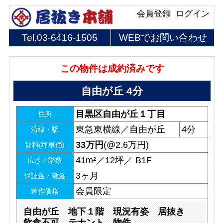
会員登録
ログイン
Tel.
03-6416-1505
WEBでお問い合わせ
この物件は成約済みです
自由が丘 4分
目黒区自由が丘１丁目
住所
東急東横線／自由が丘
4分
沿線・駅
33
万円
(@2.6万円)
賃料(坪単価)
41m²／12坪／ B1F
広さ／階数
3ヶ月
保証金・敷金
会員限定
造作価格
自由が丘 地下１階 現況有姿 居抜き
飲食不可 テナント 物件