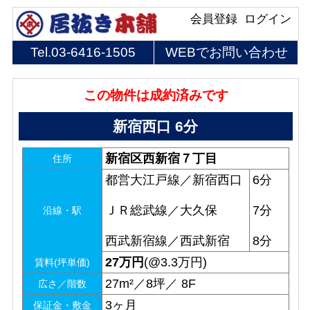
会員登録
ログイン
Tel.
03-6416-1505
WEBでお問い合わせ
この物件は成約済みです
新宿西口 6分
新宿区西新宿７丁目
住所
都営大江戸線／新宿西口
6分
ＪＲ総武線／大久保
7分
沿線・駅
西武新宿線／西武新宿
8分
27
万円
(@3.3万円)
賃料(坪単価)
27m²／8坪／ 8F
広さ／階数
3ヶ月
保証金・敷金