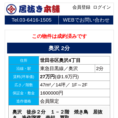
会員登録
ログイン
Tel.
03-6416-1505
WEBでお問い合わせ
この物件は成約済みです
奥沢 2分
世田谷区奥沢4丁目
住所
東急目黒線／奥沢
2分
沿線・駅
27
万円
(@1.9万円)
賃料(坪単価)
47m²／14坪／ 1F～2F
広さ／階数
1600000円
保証金・敷金
会員限定
造作価格
奥沢 徒歩２分 １－２階 焼き鳥 居抜
き 造作譲渡 売却 買取