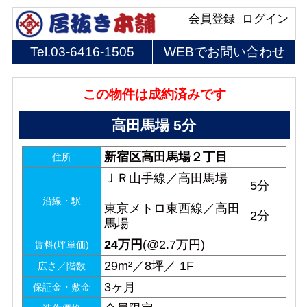
会員登録
ログイン
Tel.
03-6416-1505
WEBでお問い合わせ
この物件は成約済みです
高田馬場 5分
新宿区高田馬場２丁目
住所
ＪＲ山手線／高田馬場
5分
沿線・駅
東京メトロ東西線／高田
2分
馬場
24
万円
(@2.7万円)
賃料(坪単価)
29m²／8坪／ 1F
広さ／階数
3ヶ月
保証金・敷金