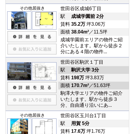
その他居抜き
世田谷区成城6丁目
駅
成城学園前 2分
賃料
35.2万
坪3.06万
面積
38.04m²
／11.5坪
成城学園前エリアの物件ご紹
介いたします。駅から徒歩２
分にある４階の物件...
世田谷区駒沢１丁目
駅
駒沢大学 3分
賃料
198万
坪3.83万
面積
170.7m²
／51.63坪
駒澤大学エリアの物件ご紹介
いたします。駅から徒歩３
分、自由通り沿いにあ...
その他居抜き
世田谷区玉川台1丁目
駅
用賀 5分
賃料
17.6万
坪1.76万