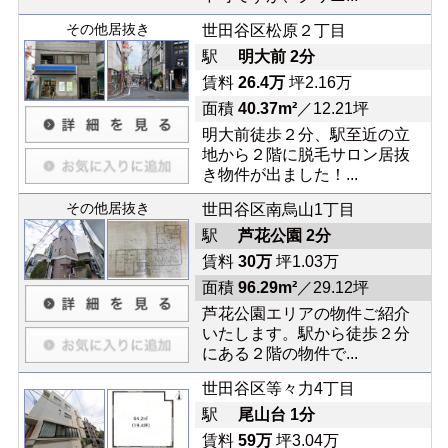
その他居抜き
世田谷区松原２丁目
駅
明大前 2分
賃料
26.4万
坪2.16万
面積
40.37m²
／12.21坪
明大前徒歩２分、駅至近の立
地から２階に脱毛サロン居抜
き物件が出ました！...
その他居抜き
世田谷区南烏山1丁目
駅
芦花公園 2分
賃料
30万
坪1.03万
面積
96.29m²
／29.12坪
芦花公園エリアの物件ご紹介
いたします。駅から徒歩２分
にある２階の物件で...
世田谷区等々力4丁目
駅
尾山台 1分
賃料
59万
坪3.04万