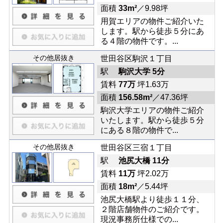
面積
33m²
／9.98坪
用賀エリアの物件ご紹介いた
します。駅から徒歩５分にあ
る４階の物件です。...
その他居抜き
世田谷区駒沢１丁目
駅
駒沢大学 5分
賃料
77万
坪1.63万
面積
156.58m²
／47.36坪
駒沢大学エリアの物件ご紹介
いたします。駅から徒歩５分
にある８階の物件で...
その他居抜き
世田谷区三宿１丁目
駅
池尻大橋 11分
賃料
11万
坪2.02万
面積
18m²
／5.44坪
池尻大橋駅より徒歩１１分、
２階店舗物件のご紹介です。
現況事務所仕様での...