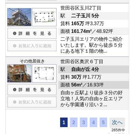
世田谷区玉川2丁目
駅
二子玉川 5分
賃料
165万
坪3.37万
面積
161.74m²
／48.92坪
二子玉川エリアの物件ご紹介
いたします。駅から徒歩５分
にある地下１階の物...
その他居抜き
世田谷区奥沢６丁目
駅
自由が丘 4分
賃料
30万
坪1.77万
面積
56m²
／16.93坪
自由ヶ丘駅より徒歩３分の好
立地！人気の自由ヶ丘エリア
から学園通り沿い２...
次へ
1
2
3
4
5
265件中