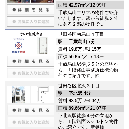
面積
42.97m²
／12.99坪
千歳烏山エリアの物件ご紹介
いたします。駅から徒歩２分
にある２階の物件で...
その他居抜き
世田谷区南烏山４丁目
駅
千歳烏山 7分
賃料
19.8万
坪1.15万
面積
56.8m²
／17.18坪
千歳烏山駅徒歩５分の立地か
ら、１階路面事務所仕様の物
件のご紹介です。飲...
世田谷区北沢３丁目
駅
下北沢 4分
賃料
93.5万
坪4.44万
面積
69.66m²
／21.07坪
下北沢駅徒歩４分の立地か
ら、１階路面スケルトン物件
のご紹介です。新築物...