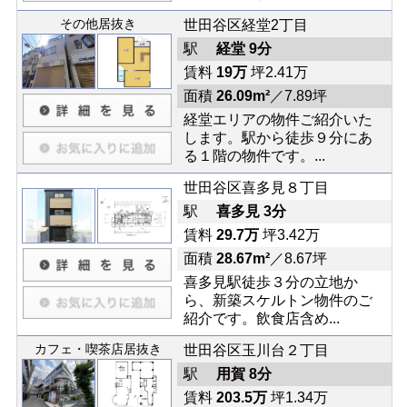
その他居抜き
世田谷区経堂2丁目
駅
経堂 9分
賃料
19万
坪2.41万
面積
26.09m²
／7.89坪
経堂エリアの物件ご紹介いた
します。駅から徒歩９分にあ
る１階の物件です。...
世田谷区喜多見８丁目
駅
喜多見 3分
賃料
29.7万
坪3.42万
面積
28.67m²
／8.67坪
喜多見駅徒歩３分の立地か
ら、新築スケルトン物件のご
紹介です。飲食店含め...
カフェ・喫茶店居抜き
世田谷区玉川台２丁目
駅
用賀 8分
賃料
203.5万
坪1.34万