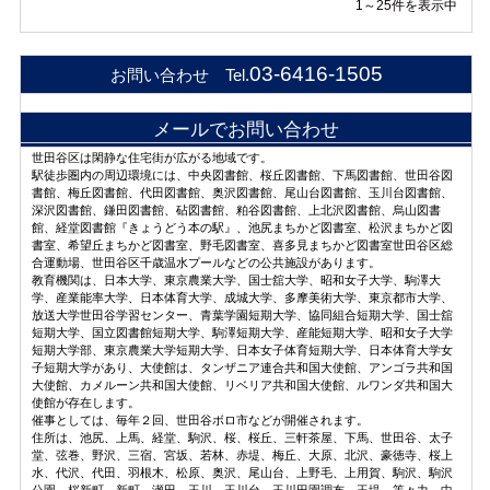
1～25件を表示中
03-6416-1505
お問い合わせ Tel.
メールでお問い合わせ
世田谷区は閑静な住宅街が広がる地域です。
駅徒歩圏内の周辺環境には、中央図書館、桜丘図書館、下馬図書館、世田谷図
書館、梅丘図書館、代田図書館、奥沢図書館、尾山台図書館、玉川台図書館、
深沢図書館、鎌田図書館、砧図書館、粕谷図書館、上北沢図書館、烏山図書
館、経堂図書館『きょうどう本の駅』、池尻まちかど図書室、松沢まちかど図
書室、希望丘まちかど図書室、野毛図書室、喜多見まちかど図書室世田谷区総
合運動場、世田谷区千歳温水プールなどの公共施設があります。
教育機関は、日本大学、東京農業大学、国士舘大学、昭和女子大学、駒澤大
学、産業能率大学、日本体育大学、成城大学、多摩美術大学、東京都市大学、
放送大学世田谷学習センター、青葉学園短期大学、協同組合短期大学、国士舘
短期大学、国立図書館短期大学、駒澤短期大学、産能短期大学、昭和女子大学
短期大学部、東京農業大学短期大学、日本女子体育短期大学、日本体育大学女
子短期大学があり、大使館は、タンザニア連合共和国大使館、アンゴラ共和国
大使館、カメルーン共和国大使館、リベリア共和国大使館、ルワンダ共和国大
使館が存在します。
催事としては、毎年２回、世田谷ボロ市などが開催されます。
住所は、池尻、上馬、経堂、駒沢、桜、桜丘、三軒茶屋、下馬、世田谷、太子
堂、弦巻、野沢、三宿、宮坂、若林、赤堤、梅丘、大原、北沢、豪徳寺、桜上
水、代沢、代田、羽根木、松原、奥沢、尾山台、上野毛、上用賀、駒沢、駒沢
公園、桜新町、新町、瀬田、玉川、玉川台、玉川田園調布、玉堤、等々力、中