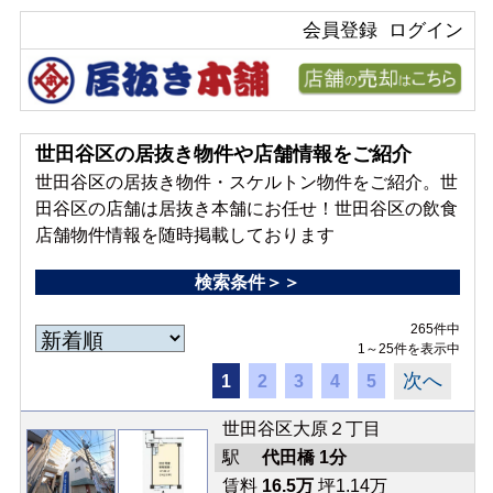
会員登録
ログイン
世田谷区の居抜き物件や店舗情報をご紹介
世田谷区の居抜き物件・スケルトン物件をご紹介。世
田谷区の店舗は居抜き本舗にお任せ！世田谷区の飲食
店舗物件情報を随時掲載しております
検索条件＞＞
265件中
1～25件を表示中
次へ
1
2
3
4
5
世田谷区大原２丁目
駅
代田橋 1分
賃料
16.5万
坪1.14万