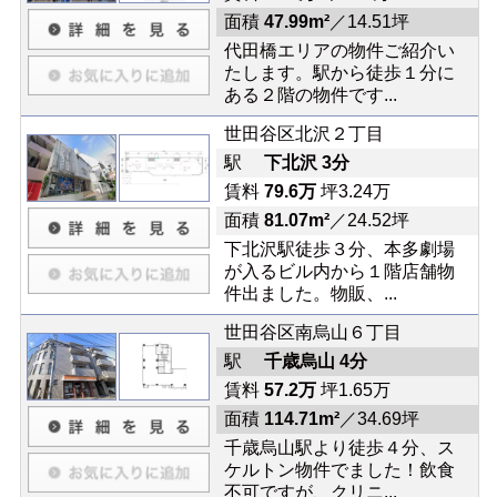
面積
47.99m²
／14.51坪
代田橋エリアの物件ご紹介い
たします。駅から徒歩１分に
ある２階の物件です...
世田谷区北沢２丁目
駅
下北沢 3分
賃料
79.6万
坪3.24万
面積
81.07m²
／24.52坪
下北沢駅徒歩３分、本多劇場
が入るビル内から１階店舗物
件出ました。物販、...
世田谷区南烏山６丁目
駅
千歳烏山 4分
賃料
57.2万
坪1.65万
面積
114.71m²
／34.69坪
千歳烏山駅より徒歩４分、ス
ケルトン物件でました！飲食
不可ですが、クリニ...