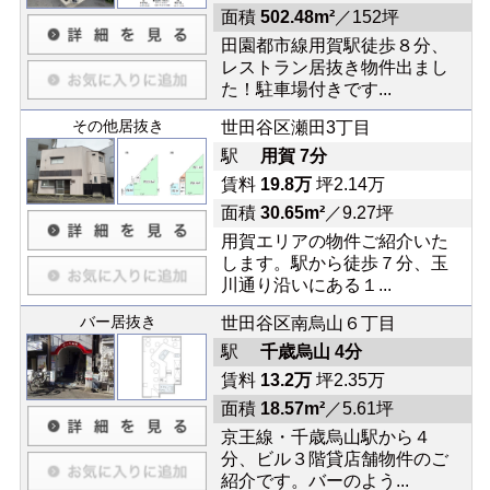
面積
502.48m²
／152坪
田園都市線用賀駅徒歩８分、
レストラン居抜き物件出まし
た！駐車場付きです...
その他居抜き
世田谷区瀬田3丁目
駅
用賀 7分
賃料
19.8万
坪2.14万
面積
30.65m²
／9.27坪
用賀エリアの物件ご紹介いた
します。駅から徒歩７分、玉
川通り沿いにある１...
バー居抜き
世田谷区南烏山６丁目
駅
千歳烏山 4分
賃料
13.2万
坪2.35万
面積
18.57m²
／5.61坪
京王線・千歳烏山駅から４
分、ビル３階貸店舗物件のご
紹介です。バーのよう...