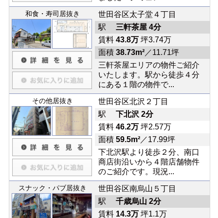
和食・寿司居抜き
世田谷区太子堂４丁目
駅
三軒茶屋 4分
賃料
43.8万
坪3.74万
面積
38.73m²
／11.71坪
三軒茶屋エリアの物件ご紹介
いたします。駅から徒歩４分
にある１階の物件で...
その他居抜き
世田谷区北沢２丁目
駅
下北沢 2分
賃料
46.2万
坪2.57万
面積
59.5m²
／17.99坪
下北沢駅より徒歩２分、南口
商店街沿いから４階店舗物件
のご紹介です。現況...
スナック・パブ居抜き
世田谷区南烏山５丁目
駅
千歳烏山 2分
賃料
14.3万
坪1.1万