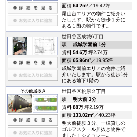
面積
64.2m²
／19.42坪
尾山台エリアの物件ご紹介い
たします。駅から徒歩１分に
ある１階の物件です...
世田谷区成城6丁目
駅
成城学園前 1分
賃料
54.6万
坪2.74万
面積
65.96m²
／19.95坪
成城学園前エリアの物件ご紹
介いたします。駅から徒歩1分
にある地下1階の...
その他居抜き
世田谷区松原２丁目
駅
明大前 3分
賃料
88万
坪2.19万
面積
133.02m²
／40.23坪
明大前徒歩３分、一棟貸しの
ゴルフスクール居抜き物件で
ました！シミュレー...