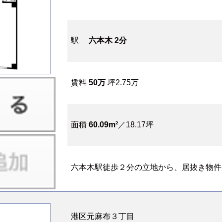
駅
六本木 2分
賃料
50万
坪2.75万
面積
60.09m²
／18.17坪
六本木駅徒歩２分の立地から、居抜き物件が
港区元麻布３丁目