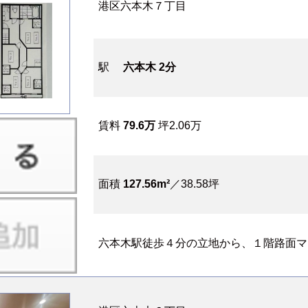
港区六本木７丁目
駅
六本木 2分
賃料
79.6万
坪2.06万
面積
127.56m²
／38.58坪
六本木駅徒歩４分の立地から、１階路面マッ