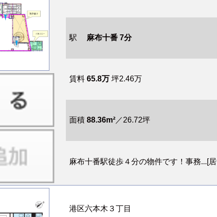
駅
麻布十番 7分
賃料
65.8万
坪2.46万
面積
88.36m²
／26.72坪
麻布十番駅徒歩４分の物件です！事務...[居酒屋
港区六本木３丁目