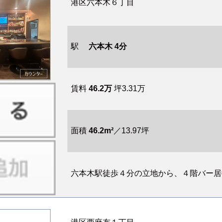
港区六本木６丁目
駅
六本木 4分
賃料
46.2万
坪3.31万
面積
46.2m²
／13.97坪
六本木駅徒歩４分の立地から、４階バー居抜