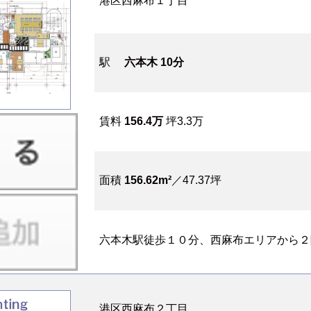
港区西麻布１丁目
駅
六本木 10分
賃料
156.4万
坪3.3万
面積
156.62m²
／47.37坪
六本木駅徒歩１０分、西麻布エリアから２階、日
港区西麻布２丁目