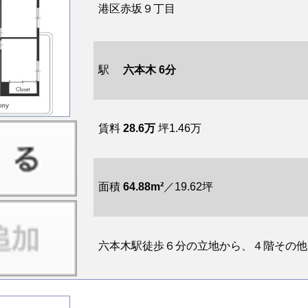
港区赤坂９丁目
駅
六本木 6分
賃料
28.6万
坪1.46万
面積
64.88m²
／19.62坪
六本木駅徒歩６分の立地から、４階その他居