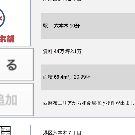
駅
六本木 10分
賃料
44万
坪2.1万
面積
69.4m²
／20.99坪
西麻布エリアから和食居抜き物件が出ました
港区六本木７丁目