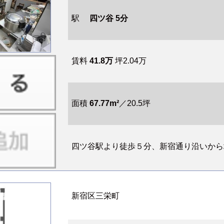
駅
四ツ谷 5分
賃料
41.8万
坪2.04万
面積
67.77m²
／20.5坪
四ツ谷駅より徒歩５分、新宿通り沿いから地
新宿区三栄町