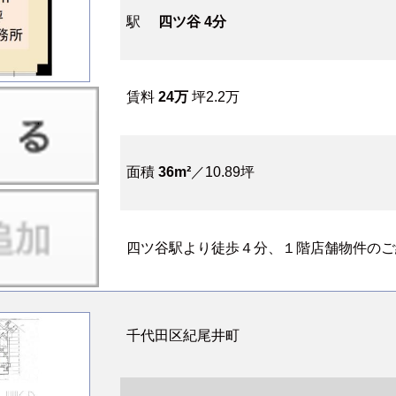
駅
四ツ谷 4分
賃料
24万
坪2.2万
面積
36m²
／10.89坪
四ツ谷駅より徒歩４分、１階店舗物件のご紹
千代田区紀尾井町