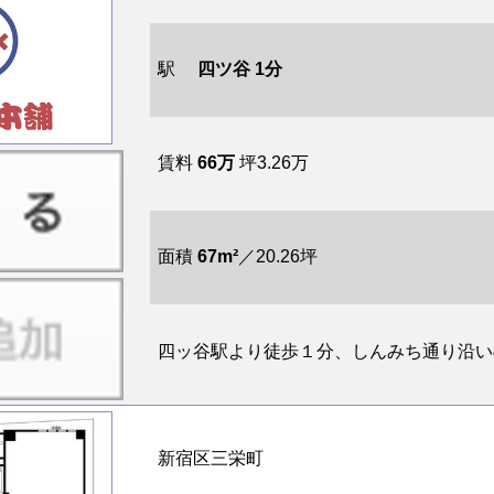
駅
四ツ谷 1分
賃料
66万
坪3.26万
面積
67m²
／20.26坪
四ッ谷駅より徒歩１分、しんみち通り沿いの４
新宿区三栄町