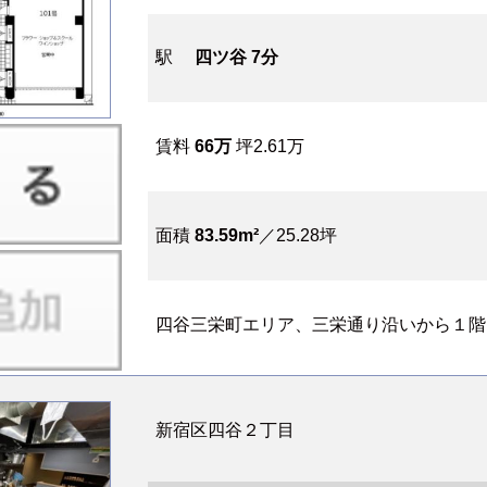
駅
四ツ谷 7分
賃料
66万
坪2.61万
面積
83.59m²
／25.28坪
四谷三栄町エリア、三栄通り沿いから１階ス
新宿区四谷２丁目