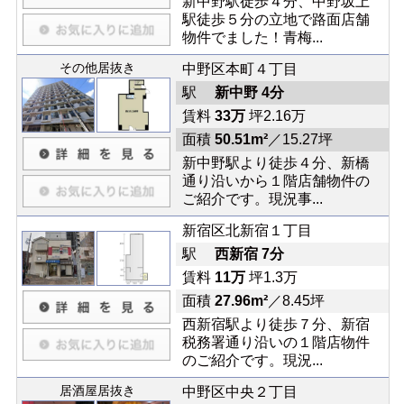
新中野駅徒歩４分、中野坂上
駅徒歩５分の立地で路面店舗
物件でました！青梅...
その他居抜き
中野区本町４丁目
駅
新中野 4分
賃料
33万
坪2.16万
面積
50.51m²
／15.27坪
新中野駅より徒歩４分、新橋
通り沿いから１階店舗物件の
ご紹介です。現況事...
新宿区北新宿１丁目
駅
西新宿 7分
賃料
11万
坪1.3万
面積
27.96m²
／8.45坪
西新宿駅より徒歩７分、新宿
税務署通り沿いの１階店物件
のご紹介です。現況...
居酒屋居抜き
中野区中央２丁目