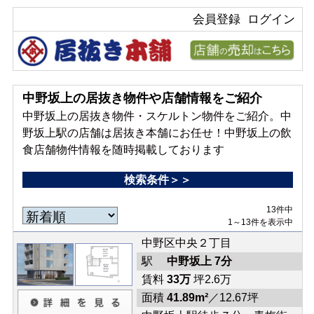
会員登録
ログイン
中野坂上の居抜き物件や店舗情報をご紹介
中野坂上の居抜き物件・スケルトン物件をご紹介。中
野坂上駅の店舗は居抜き本舗にお任せ！中野坂上の飲
食店舗物件情報を随時掲載しております
検索条件＞＞
13件中
1～13件を表示中
中野区中央２丁目
駅
中野坂上 7分
賃料
33万
坪2.6万
面積
41.89m²
／12.67坪