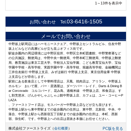
1～13件を表示中
03-6416-1505
お問い合わせ Tel.
メールでお問い合わせ
中野坂上駅周辺にはハーモニースクエア、中野坂上セントラルビル、住友中野
坂上ビルなどの高層ビルが立ち並ぶオフィス街です。
駅徒歩圏内の周辺環境には中野区役所、中野区立本町図書館、中野警察署など
の公共施設、郵便局は、中野中央一郵便局、中野本町三郵便局、中野坂上郵便
局、教育施設は東京工芸大学、学校法人宝仙学園、こども教育宝仙大学、宝仙
学園中学校・高等学校、実践学園中学・高等学校、堀越高等学校、金融機関は
三井住友銀行 中野坂上支店、みずほ銀行 中野坂上支店、東京信用金庫 中野坂
上支店などが存在します。
駅前にある飲食店として中華料理店は、天鳳、焼肉店は、アリラン、中野坂上
ホルモン おいで屋、バー・居酒屋は、ダーツバー・レイド、Darts & Dining B
ar Corcovado コルコバード、花み鳥、過橋米線 中野坂上店、和食店は、す
し割烹悠水、げんかやしゃぶしゃぶ館中野坂上店、カフェは、ユー・コーヒーP
LAZA
、ファーストフード店は、モスバーガー中野坂上店などが立ち並びます。
中野坂上駅から東中野駅までの徒歩圏内の住所は、東中野、北新宿、中央、中
落合、中野坂上駅から西新宿五丁目駅までの徒歩圏内の住所は、本町、西新
宿、弥生町、です。中野坂上への出店は居抜き本舗にお任せください。
株式会社ファーストライズ（
会社概要
）
PC版を見る