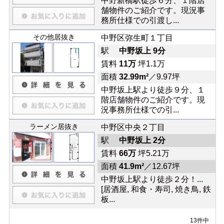
中野新橋駅徒歩６分、１階店
舗物件のご紹介です。現況事
務所仕様での引渡し...
その他居抜き
中野区弥生町１丁目
駅
中野坂上 9分
賃料
11万
坪1.1万
面積
32.99m²
／9.97坪
中野坂上駅より徒歩９分、１
階店舗物件のご紹介です。現
況事務所仕様での引...
ラーメン居抜き
中野区中央２丁目
駅
中野坂上 2分
賃料
66万
坪5.21万
面積
41.9m²
／12.67坪
中野坂上駅より徒歩２分！...
[居酒屋, 和食・寿司, 焼き鳥, 鉄
板...
13件中