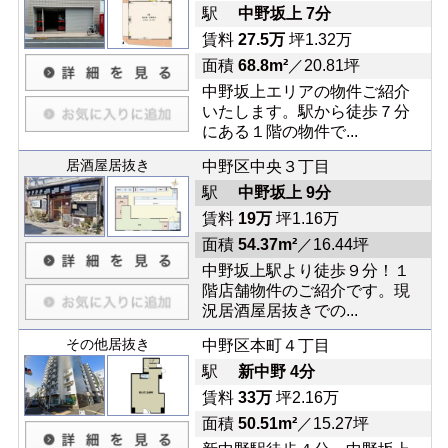
駅
中野坂上 7分
賃料
27.5万
坪1.32万
面積
68.8m²
／20.81坪
中野坂上エリアの物件ご紹介
いたします。駅から徒歩７分
にある１階の物件で...
居酒屋居抜き
中野区中央３丁目
駅
中野坂上 9分
賃料
19万
坪1.16万
面積
54.37m²
／16.44坪
中野坂上駅より徒歩９分！１
階店舗物件のご紹介です。現
況居酒屋居抜きでの...
その他居抜き
中野区本町４丁目
駅
新中野 4分
賃料
33万
坪2.16万
面積
50.51m²
／15.27坪