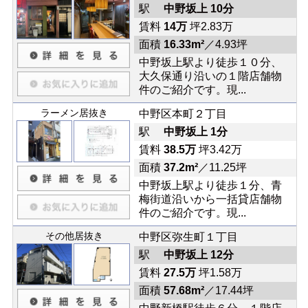
駅
中野坂上 10分
賃料
14万
坪2.83万
面積
16.33m²
／4.93坪
中野坂上駅より徒歩１０分、
大久保通り沿いの１階店舗物
件のご紹介です。現...
ラーメン居抜き
中野区本町２丁目
駅
中野坂上 1分
賃料
38.5万
坪3.42万
面積
37.2m²
／11.25坪
中野坂上駅より徒歩１分、青
梅街道沿いから一括貸店舗物
件のご紹介です。現...
その他居抜き
中野区弥生町１丁目
駅
中野坂上 12分
賃料
27.5万
坪1.58万
面積
57.68m²
／17.44坪