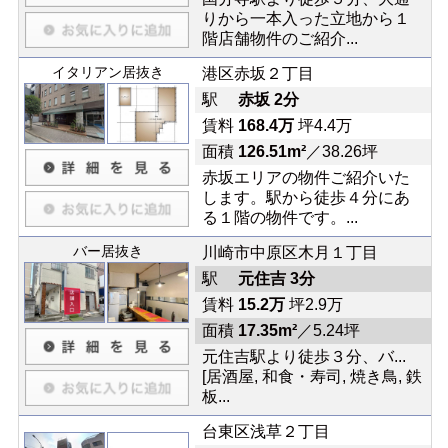
りから一本入った立地から１
階店舗物件のご紹介...
イタリアン居抜き
港区赤坂２丁目
駅
赤坂 2分
賃料
168.4万
坪4.4万
面積
126.51m²
／38.26坪
赤坂エリアの物件ご紹介いた
します。駅から徒歩４分にあ
る１階の物件です。...
バー居抜き
川崎市中原区木月１丁目
駅
元住吉 3分
賃料
15.2万
坪2.9万
面積
17.35m²
／5.24坪
元住吉駅より徒歩３分、バ...
[居酒屋, 和食・寿司, 焼き鳥, 鉄
板...
台東区浅草２丁目