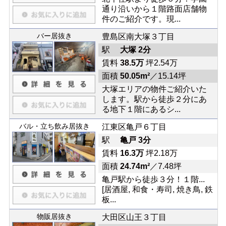
通り沿いから１階路面店舗物
件のご紹介です。現...
バー居抜き
豊島区南大塚３丁目
駅
大塚 2分
賃料
38.5万
坪2.54万
面積
50.05m²
／15.14坪
大塚エリアの物件ご紹介いた
します。駅から徒歩２分にあ
る地下１階にあるシ...
バル・立ち飲み居抜き
江東区亀戸６丁目
駅
亀戸 3分
賃料
16.3万
坪2.18万
面積
24.74m²
／7.48坪
亀戸駅から徒歩３分！１階...
[居酒屋, 和食・寿司, 焼き鳥, 鉄
板...
物販居抜き
大田区山王３丁目