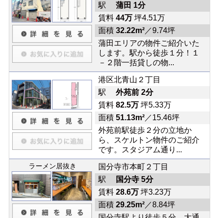
駅
蒲田 1分
賃料
44万
坪4.51万
面積
32.22m²
／9.74坪
蒲田エリアの物件ご紹介いた
します。駅から徒歩１分！１
－２階一括貸しの物...
港区北青山２丁目
駅
外苑前 2分
賃料
82.5万
坪5.33万
面積
51.13m²
／15.46坪
外苑前駅徒歩２分の立地か
ら、スケルトン物件のご紹介
です。スタジアム通り...
ラーメン居抜き
国分寺市本町２丁目
駅
国分寺 5分
賃料
28.6万
坪3.23万
面積
29.25m²
／8.84坪
国分寺駅より徒歩５分、大通