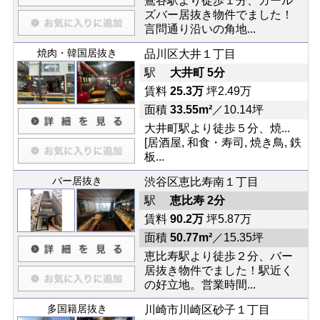
鶯谷駅より徒歩１分、ガール
ズバー居抜き物件でました！
言問通り沿いの角地...
焼肉・韓国居抜き
品川区大井１丁目
駅
大井町 5分
賃料
25.3万
坪2.49万
面積
33.55m²
／10.14坪
大井町駅より徒歩５分、焼...
[居酒屋, 和食・寿司, 焼き鳥, 鉄
板...
バー居抜き
渋谷区恵比寿南１丁目
駅
恵比寿 2分
賃料
90.2万
坪5.87万
面積
50.77m²
／15.35坪
恵比寿駅より徒歩２分、バー
居抜き物件でました！駅近く
の好立地。営業時間...
多国籍居抜き
川崎市川崎区砂子１丁目