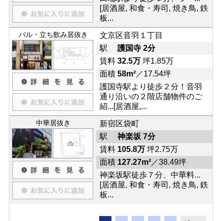
[居酒屋, 和食・寿司, 焼き鳥, 鉄
板...
バル・立ち飲み居抜き
文京区音羽１丁目
駅
護国寺 2分
賃料
32.5万
坪1.85万
面積
58m²
／17.54坪
護国寺駅より徒歩２分！音羽
通り沿いの２階店舗物件のご
紹...[居酒屋,...
中華居抜き
新宿区袋町
駅
神楽坂 7分
賃料
105.8万
坪2.75万
面積
127.27m²
／38.49坪
神楽坂駅徒歩７分、中華料...
[居酒屋, 和食・寿司, 焼き鳥, 鉄
板...