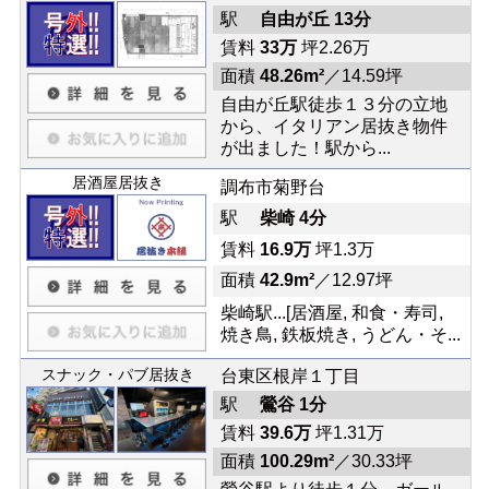
駅
自由が丘 13分
賃料
33万
坪2.26万
面積
48.26m²
／14.59坪
自由が丘駅徒歩１３分の立地
から、イタリアン居抜き物件
が出ました！駅から...
居酒屋居抜き
調布市菊野台
駅
柴崎 4分
賃料
16.9万
坪1.3万
面積
42.9m²
／12.97坪
柴崎駅...[居酒屋, 和食・寿司,
焼き鳥, 鉄板焼き, うどん・そ...
スナック・パブ居抜き
台東区根岸１丁目
駅
鶯谷 1分
賃料
39.6万
坪1.31万
面積
100.29m²
／30.33坪