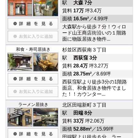
駅
大森 7分
賃料
17万
坪3.4万
面積
16.5m²
／4.99坪
大森駅から徒歩７分！ウィロ
ード山王商店街沿いの１階路
面に物販居抜き物件...
和食・寿司居抜き
杉並区西荻南３丁目
駅
西荻窪 3分
賃料
28.4万
坪3.27万
面積
28.75m²
／8.69坪
西荻窪駅より徒歩3分の1階路
面店、和食居抜き物件でまし
た！！カウンター...
ラーメン居抜き
北区田端新町３丁目
駅
田端 8分
賃料
33万
坪2.06万
面積
52.88m²
／15.99坪
田端駅より徒歩６分、ラー...