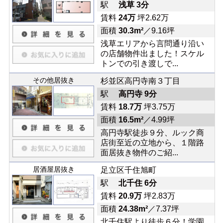
駅
浅草 3分
賃料
24万
坪2.62万
面積
30.3m²
／9.16坪
浅草エリアから言問通り沿い
の店舗物件出ました！スケル
トンでの引き渡しで...
その他居抜き
杉並区高円寺南３丁目
駅
高円寺 9分
賃料
18.7万
坪3.75万
面積
16.5m²
／4.99坪
高円寺駅徒歩９分、ルック商
店街至近の立地から、１階路
面居抜き物件のご紹...
居酒屋居抜き
足立区千住旭町
駅
北千住 6分
賃料
20.9万
坪2.83万
面積
24.38m²
／7.37坪
北千住駅より徒歩６分！学園