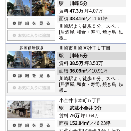
駅
川崎 5分
賃料
47.3万
坪4.07万
面積
38.41m²
／11.61坪
川崎駅より徒歩５分、スペ...
[居酒屋, 和食・寿司, 焼き鳥, 鉄
板...
多国籍居抜き
川崎市川崎区砂子１丁目
駅
川崎 5分
賃料
38.5万
坪3.53万
面積
36.09m²
／10.91坪
川崎駅より徒歩５分、スペ...
[居酒屋, 和食・寿司, 焼き鳥, 鉄
板...
小金井市本町５丁目
駅
武蔵小金井 3分
賃料
76万
坪1.64万
面積
152.84m²
／46.23坪
武蔵小金井駅徒歩３分！上の