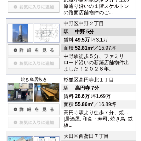
原通り沿いの１階スケルトン
の路面店舗物件のご...
中野区中野２丁目
駅
中野 5分
賃料
49.5万
坪3.1万
面積
52.81m²
／15.97坪
中野駅徒歩５分、ファミリー
ロード沿いの新築店舗物件出
ました！２０２６年...
焼き鳥居抜き
杉並区高円寺北１丁目
駅
高円寺 7分
賃料
28.6万
坪1.69万
面積
55.86m²
／16.89坪
高円寺駅より徒歩７分、焼...
[居酒屋, 和食・寿司, 焼き鳥, 鉄
板...
大田区西蒲田７丁目