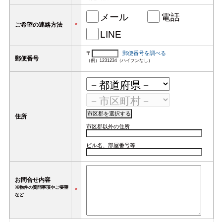
メール
電話
ご希望の連絡方法
*
LINE
〒
郵便番号を調べる
郵便番号
（例）1231234（ハイフンなし）
住所
市区郡以外の住所
ビル名、部屋番号等
お問合せ内容
※物件の質問事項やご要望
*
など