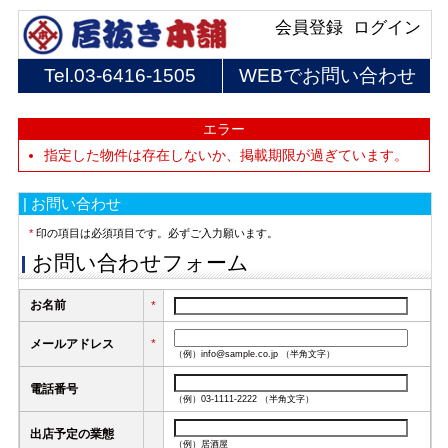
会員登録
ログイン
Tel.
03-6416-1505
WEBでお問い合わせ
エラー
指定した物件は存在しないか、掲載期限が過ぎています。
| お問い合わせ
*
印の項目は必須項目です。必ずご入力願います。
お問い合わせフォーム
お名前
*
メールアドレス
*
（例）info@sample.co.jp （半角文字）
電話番号
（例）03-1111-2222 （半角文字）
出店予定の業態
（例）居酒屋