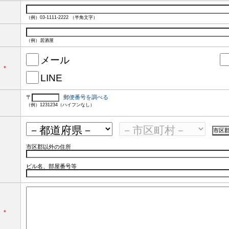
（例）03-1111-2222 （半角文字）
（例）居酒屋
メール
*
LINE
〒
郵便番号を調べる
（例）1231234（ハイフンなし）
市区郡以外の住所
ビル名、部屋番号等
*