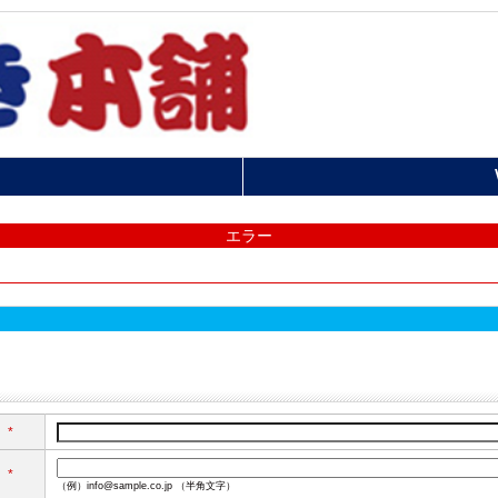
エラー
*
*
（例）info@sample.co.jp （半角文字）