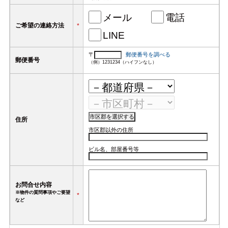
メール
電話
ご希望の連絡方法
*
LINE
〒
郵便番号を調べる
郵便番号
（例）1231234（ハイフンなし）
住所
市区郡以外の住所
ビル名、部屋番号等
お問合せ内容
※物件の質問事項やご要望
*
など