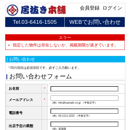
会員登録
ログイン
Tel.
03-6416-1505
WEBでお問い合わせ
エラー
指定した物件は存在しないか、掲載期限が過ぎています。
| お問い合わせ
*
印の項目は必須項目です。必ずご入力願います。
お問い合わせフォーム
お名前
*
メールアドレス
*
（例）info@sample.co.jp （半角文字）
電話番号
（例）03-1111-2222 （半角文字）
出店予定の業態
（例）居酒屋