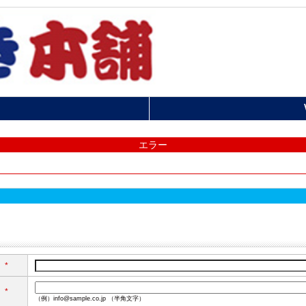
エラー
*
*
（例）info@sample.co.jp （半角文字）