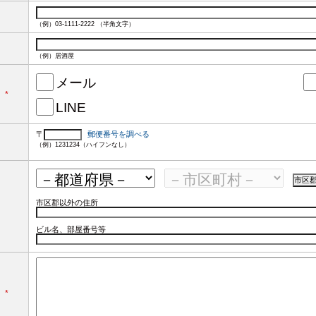
（例）03-1111-2222 （半角文字）
（例）居酒屋
メール
*
LINE
〒
郵便番号を調べる
（例）1231234（ハイフンなし）
市区郡以外の住所
ビル名、部屋番号等
*