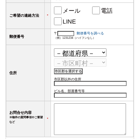
メール
電話
ご希望の連絡方法
*
LINE
〒
郵便番号を調べる
郵便番号
（例）1231234（ハイフンなし）
住所
市区郡以外の住所
ビル名、部屋番号等
お問合せ内容
※物件の質問事項やご要望
*
など