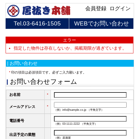
会員登録
ログイン
Tel.
03-6416-1505
WEBでお問い合わせ
エラー
指定した物件は存在しないか、掲載期限が過ぎています。
| お問い合わせ
*
印の項目は必須項目です。必ずご入力願います。
お問い合わせフォーム
お名前
*
メールアドレス
*
（例）info@sample.co.jp （半角文字）
電話番号
（例）03-1111-2222 （半角文字）
出店予定の業態
（例）居酒屋