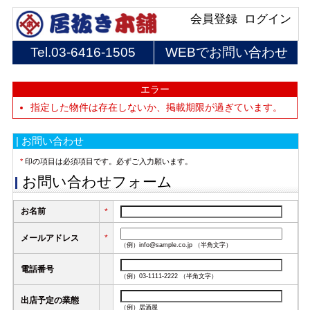
会員登録
ログイン
Tel.
03-6416-1505
WEBでお問い合わせ
エラー
指定した物件は存在しないか、掲載期限が過ぎています。
| お問い合わせ
*
印の項目は必須項目です。必ずご入力願います。
お問い合わせフォーム
お名前
*
メールアドレス
*
（例）info@sample.co.jp （半角文字）
電話番号
（例）03-1111-2222 （半角文字）
出店予定の業態
（例）居酒屋