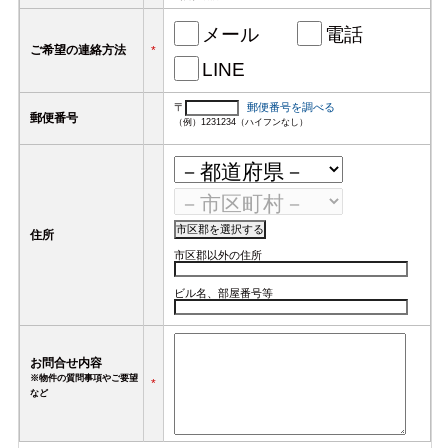
メール
電話
ご希望の連絡方法
*
LINE
〒
郵便番号を調べる
郵便番号
（例）1231234（ハイフンなし）
住所
市区郡以外の住所
ビル名、部屋番号等
お問合せ内容
※物件の質問事項やご要望
*
など